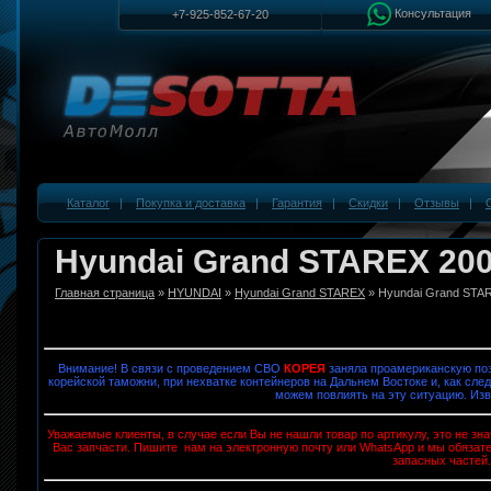
Консультация
+7-925-852-67-20
Каталог
|
Покупка и доставка
|
Гарантия
|
Скидки
|
Отзывы
|
Hyundai Grand STAREX 20
Главная страница
»
HYUNDAI
»
Hyundai Grand STAREX
» Hyundai Grand STA
Внимание! В связи с проведением СВО
КОРЕЯ
заняла проамериканскую поз
корейской таможни, при нехватке контейнеров на Дальнем Востоке и, как след
можем повлиять на эту ситуацию. Изв
Уважаемые клиенты, в случае если Вы не нашли товар по артикулу, это не з
Вас запчасти. Пишите нам на электронную почту или WhatsApp и мы обязат
запасных частей.