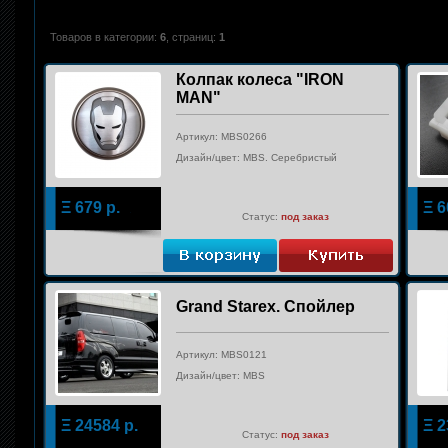
Товаров в категории:
6
, страниц:
1
Колпак колеса "IRON
MAN"
Артикул: MBS0266
Дизайн/цвет: MBS. Серебристый
Ξ
679
р.
Ξ
6
Статус:
под заказ
Grand Starex. Спойлер
Артикул: MBS0121
Дизайн/цвет: MBS
Ξ
24584
р.
Ξ
2
Статус:
под заказ