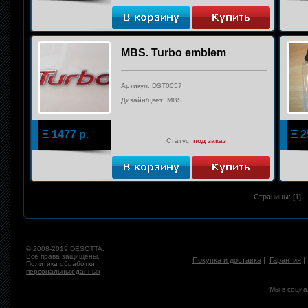
MBS. Turbo emblem
Артикул: DST0057
Дизайн/цвет: MBS
Ξ
1477
р.
Ξ
2
Статус:
под заказ
Страницы: [1]
© 2008-2019 DESOTTA.
Все права защищены.
Покупка и доставка
|
Гарантия
Политика обработки
персональных данных
Мы в социа