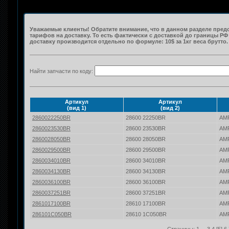
Уважаемые клиенты! Обратите внимание, что в данном разделе предст
тарифов на доставку. То есть фактически с доставкой до границы Р
доставку производится отдельно по формуле: 10$ за 1кг веса брутто.
Найти запчасти по коду:
Артикул
Артикул
(вид 1)
(вид 2)
2860022250BR
28600 22250BR
AM
2860023530BR
28600 23530BR
AM
2860028050BR
28600 28050BR
AM
2860029500BR
28600 29500BR
AM
2860034010BR
28600 34010BR
AM
2860034130BR
28600 34130BR
AM
2860036100BR
28600 36100BR
AM
2860037251BR
28600 37251BR
AM
2861017100BR
28610 17100BR
AM
286101C050BR
28610 1C050BR
AM