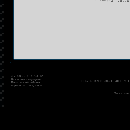
Страницы:
1
...
3
4
[5]
6
© 2008-2019 DESOTTA.
Все права защищены.
Покупка и доставка
|
Гарантия
Политика обработки
персональных данных
Мы в социа