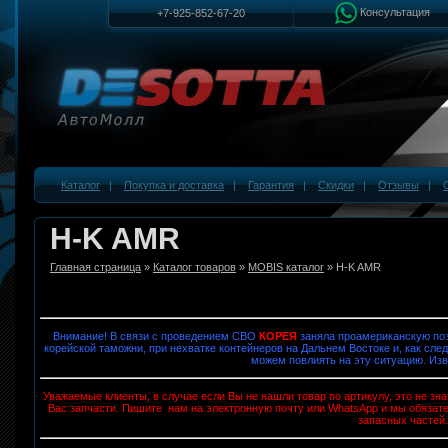
Консультация
+7-925-852-67-20
Каталог
|
Покупка и доставка
|
Гарантия
|
Скидки
|
Отзывы
|
H-K AMR
Главная страница
»
Каталог товаров
»
MOBIS каталог
» H-K AMR
Внимание! В связи с проведением СВО
КОРЕЯ
заняла проамериканскую поз
корейской таможни, при нехватке контейнеров на Дальнем Востоке и, как след
можем повлиять на эту ситуацию. Изв
Уважаемые клиенты, в случае если Вы не нашли товар по артикулу, это не з
Вас запчасти. Пишите нам на электронную почту или WhatsApp и мы обязат
запасных частей.