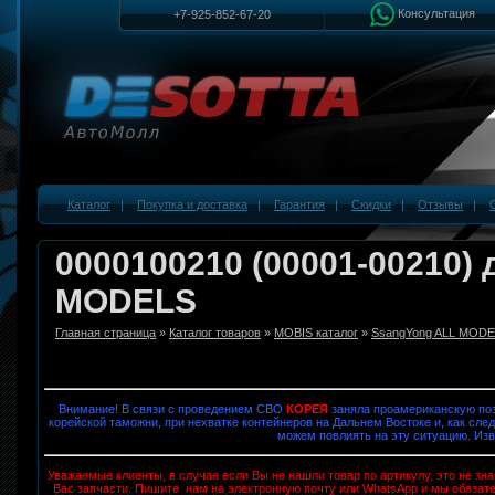
Консультация
+7-925-852-67-20
Каталог
|
Покупка и доставка
|
Гарантия
|
Скидки
|
Отзывы
|
0000100210 (00001-00210)
MODELS
Главная страница
»
Каталог товаров
»
MOBIS каталог
»
SsangYong ALL MOD
Внимание! В связи с проведением СВО
КОРЕЯ
заняла проамериканскую поз
корейской таможни, при нехватке контейнеров на Дальнем Востоке и, как след
можем повлиять на эту ситуацию. Изв
Уважаемые клиенты, в случае если Вы не нашли товар по артикулу, это не з
Вас запчасти. Пишите нам на электронную почту или WhatsApp и мы обязат