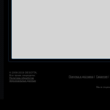
© 2008-2019 DESOTTA.
Все права защищены.
Покупка и доставка
|
Гарантия
Политика обработки
персональных данных
Мы в социа