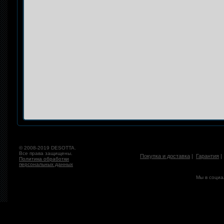
© 2008-2019 DESOTTA.
Все права защищены.
Покупка и доставка
|
Гарантия
Политика обработки
персональных данных
Мы в социа