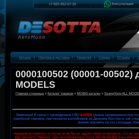
Консультация
+7-925-852-67-20
Каталог
|
Покупка и доставка
|
Гарантия
|
Скидки
|
Отзывы
|
0000100502 (00001-00502)
MODELS
Главная страница
»
Каталог товаров
»
MOBIS каталог
»
SsangYong ALL MOD
Внимание! В связи с проведением СВО
КОРЕЯ
заняла проамериканскую поз
корейской таможни, при нехватке контейнеров на Дальнем Востоке и, как след
можем повлиять на эту ситуацию. Изв
Уважаемые клиенты, в случае если Вы не нашли товар по артикулу, это не з
Вас запчасти. Пишите нам на электронную почту или WhatsApp и мы обязат