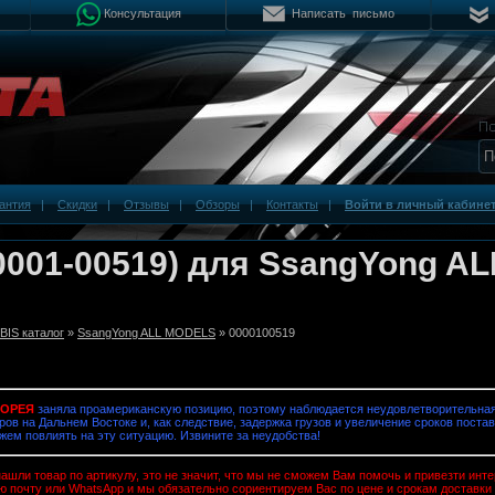
Консультация
Написать письмо
антия
|
Скидки
|
Отзывы
|
Обзоры
|
Контакты
|
Войти в личный кабине
0001-00519) для SsangYong AL
IS каталог
»
SsangYong ALL MODELS
» 0000100519
КОРЕЯ
заняла проамериканскую позицию, поэтому наблюдается неудовлетворительная
ров на Дальнем Востоке и, как следствие, задержка грузов и увеличение сроков постав
жем повлиять на эту ситуацию. Извините за неудобства!
ашли товар по артикулу, это не значит, что мы не сможем Вам помочь и привезти ин
ю почту или WhatsApp и мы обязательно сориентируем Вас по цене и срокам доставки