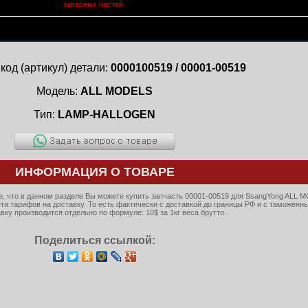
запасных частей.
код (артикул) детали:
0000100519 / 00001-00519
Модель:
ALL MODELS
Тип:
LAMP-HALLOGEN
ИНФОРМАЦИЯ О ТОВАРЕ
, что в данном разделе Вы можете купить запчасть 00001-00519 для SsangYong ALL 
ета тарифов на доставку. То есть фактически с доставкой до границы РФ и с таможенн
ку производится отдельно по формуле: 10$ за 1кг веса брутто.
Поделиться ссылкой: