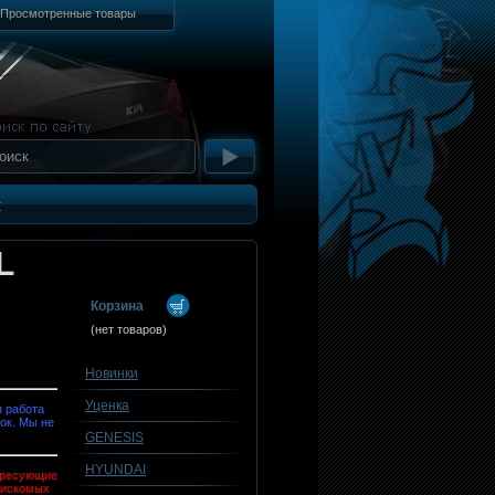
Просмотренные товары
т
L
Корзина
(нет товаров)
Новинки
Уценка
 работа
ок. Мы не
GENESIS
HYUNDAI
тересующие
 искомых