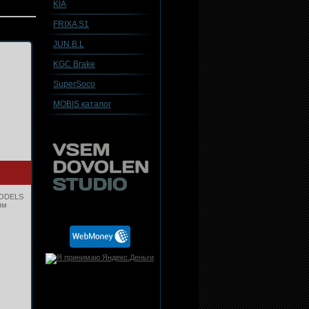
KIA
FRIXA S1
JUN.B.L
KGC Brake
SuperSoco
MOBIS каталог
MODELS
ым