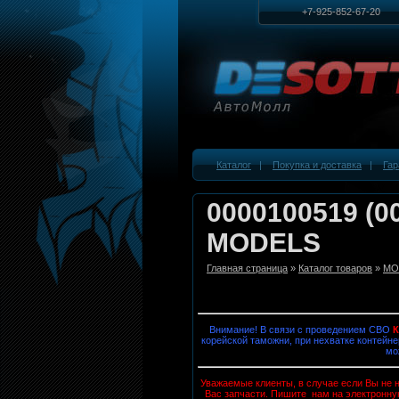
+7-925-852-67-20
Каталог
|
Покупка и доставка
|
Гар
0000100519 (0
MODELS
Главная страница
»
Каталог товаров
»
MOB
Внимание! В связи с проведением СВО
корейской таможни, при нехватке контейне
мо
Уважаемые клиенты, в случае если Вы не н
Вас запчасти. Пишите нам на электронну