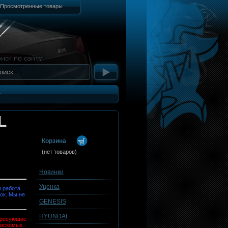
Просмотренные товары
т
L
Корзина
(нет товаров)
Новинки
Уценка
 работа
ок. Мы не
GENESIS
HYUNDAI
тересующие
 искомых