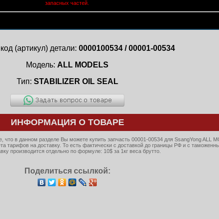
запасных частей.
код (артикул) детали:
0000100534 / 00001-00534
Модель:
ALL MODELS
Тип:
STABILIZER OIL SEAL
ИНФОРМАЦИЯ О ТОВАРЕ
, что в данном разделе Вы можете купить запчасть 00001-00534 для SsangYong ALL 
ета тарифов на доставку. То есть фактически с доставкой до границы РФ и с таможенн
ку производится отдельно по формуле: 10$ за 1кг веса брутто.
Поделиться ссылкой: