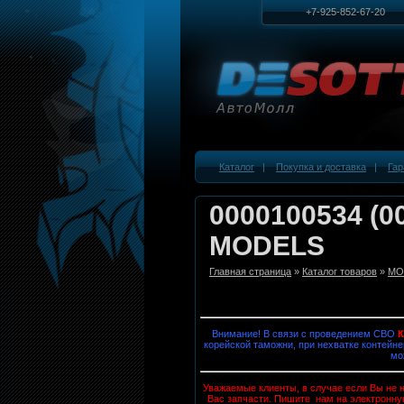
+7-925-852-67-20
Каталог
|
Покупка и доставка
|
Гар
0000100534 (0
MODELS
Главная страница
»
Каталог товаров
»
MOB
Внимание! В связи с проведением СВО
корейской таможни, при нехватке контейне
мо
Уважаемые клиенты, в случае если Вы не н
Вас запчасти. Пишите нам на электронну