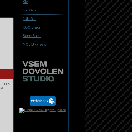
KIA
FRIXA S1
JUN.B.L
KGC Brake
SuperSoco
MOBIS каталог
MODELS
ым