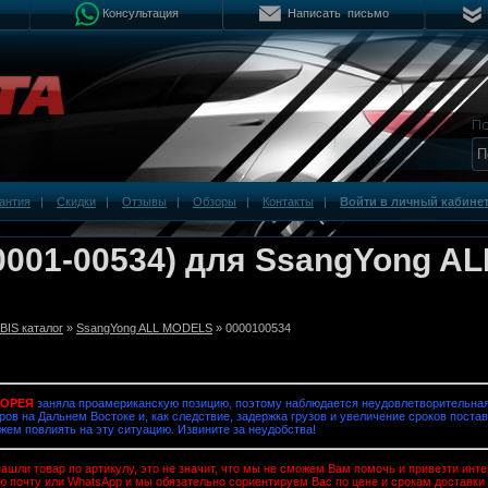
Консультация
Написать письмо
антия
|
Скидки
|
Отзывы
|
Обзоры
|
Контакты
|
Войти в личный кабине
0001-00534) для SsangYong AL
IS каталог
»
SsangYong ALL MODELS
» 0000100534
КОРЕЯ
заняла проамериканскую позицию, поэтому наблюдается неудовлетворительная
ров на Дальнем Востоке и, как следствие, задержка грузов и увеличение сроков постав
жем повлиять на эту ситуацию. Извините за неудобства!
ашли товар по артикулу, это не значит, что мы не сможем Вам помочь и привезти ин
ю почту или WhatsApp и мы обязательно сориентируем Вас по цене и срокам доставки