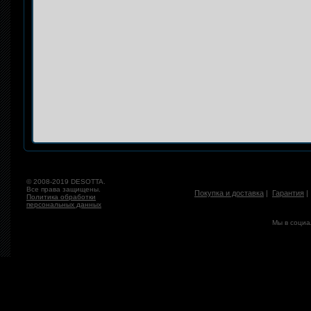
© 2008-2019 DESOTTA.
Все права защищены.
Покупка и доставка
|
Гарантия
Политика обработки
персональных данных
Мы в социа