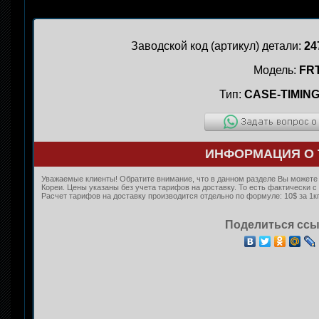
Заводской код (артикул) детали:
24
Модель:
FR
Тип:
CASE-TIMIN
ИНФОРМАЦИЯ О 
Уважаемые клиенты! Обратите внимание, что в данном разделе Вы можете к
Кореи. Цены указаны без учета тарифов на доставку. То есть фактически
Расчет тарифов на доставку производится отдельно по формуле: 10$ за 1кг
Поделиться ссы