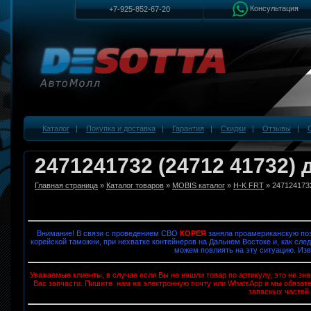
Консультация
+7-925-852-67-20
Каталог
|
Покупка и доставка
|
Гарантия
|
Скидки
|
Отзывы
|
2471241732 (24712 41732) 
Главная страница
»
Каталог товаров
»
MOBIS каталог
»
H-K FRT
» 247124173
Внимание! В связи с проведением СВО
КОРЕЯ
заняла проамериканскую поз
корейской таможни, при нехватке контейнеров на Дальнем Востоке и, как след
можем повлиять на эту ситуацию. Изв
Уважаемые клиенты, в случае если Вы не нашли товар по артикулу, это не з
Вас запчасти. Пишите нам на электронную почту или WhatsApp и мы обязат
запасных частей.