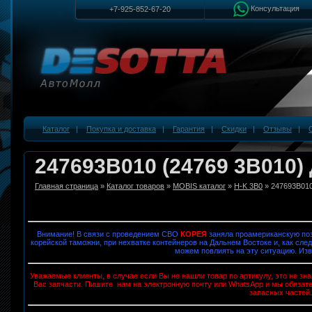
Консультация
+7-925-852-67-20
Каталог
|
Покупка и доставка
|
Гарантия
|
Скидки
|
Отзывы
|
247693B010 (24769 3B010)
Главная страница
»
Каталог товаров
»
MOBIS каталог
»
H-K 3B0
» 247693B01
Внимание! В связи с проведением СВО
КОРЕЯ
заняла проамериканскую поз
корейской таможни, при нехватке контейнеров на Дальнем Востоке и, как след
можем повлиять на эту ситуацию. Изв
Уважаемые клиенты, в случае если Вы не нашли товар по артикулу, это не з
Вас запчасти. Пишите нам на электронную почту или WhatsApp и мы обязат
запасных частей.