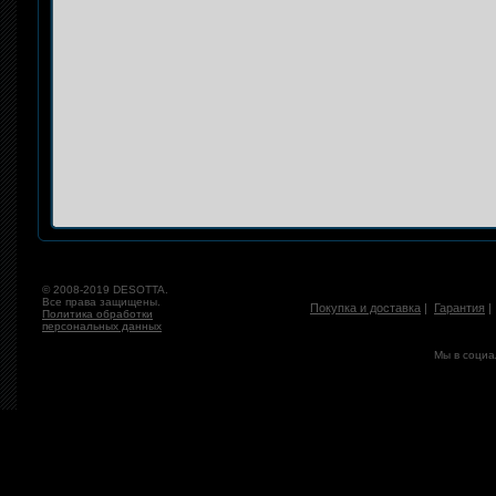
© 2008-2019 DESOTTA.
Все права защищены.
Покупка и доставка
|
Гарантия
Политика обработки
персональных данных
Мы в социа