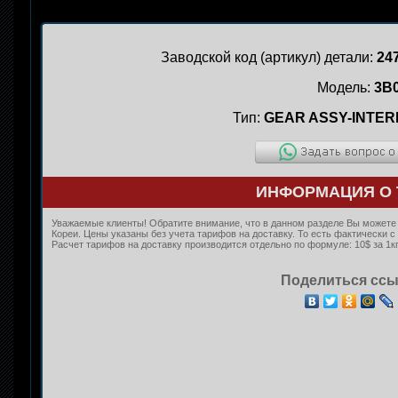
Заводской код (артикул) детали:
24
Модель:
3B
Тип:
GEAR ASSY-INTER
ИНФОРМАЦИЯ О 
Уважаемые клиенты! Обратите внимание, что в данном разделе Вы можете к
Кореи. Цены указаны без учета тарифов на доставку. То есть фактически
Расчет тарифов на доставку производится отдельно по формуле: 10$ за 1кг
Поделиться ссы