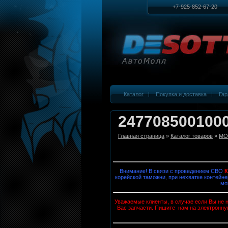
+7-925-852-67-20
Каталог
|
Покупка и доставка
|
Гар
2477085001000
Главная страница
»
Каталог товаров
»
MOB
Внимание! В связи с проведением СВО
корейской таможни, при нехватке контейне
мо
Уважаемые клиенты, в случае если Вы не н
Вас запчасти. Пишите нам на электронну