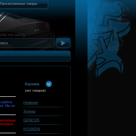
Просмотренные товары
т
Корзина
(нет товаров)
 работа
Новинки
ок. Мы не
Уценка
GENESIS
тересующие
 искомых
HYUNDAI