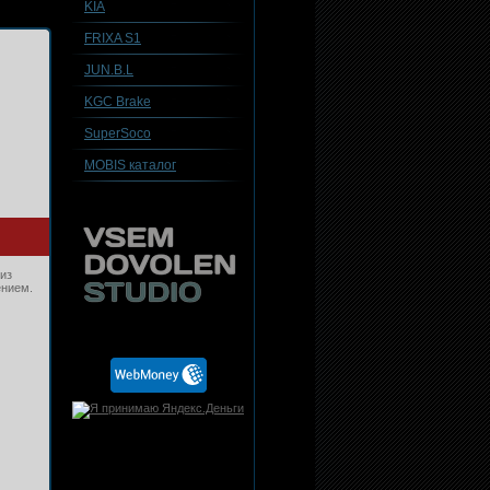
KIA
FRIXA S1
JUN.B.L
KGC Brake
SuperSoco
MOBIS каталог
из
ением.