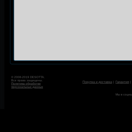
© 2008-2019 DESOTTA.
Все права защищены.
Покупка и доставка
|
Гарантия
Политика обработки
персональных данных
Мы в социа