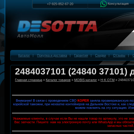
Консультация
+7-925-852-67-20
Каталог
|
Покупка и доставка
|
Гарантия
|
Скидки
|
Отзывы
|
2484037101 (24840 37101)
Главная страница
»
Каталог товаров
»
MOBIS каталог
»
H-K OTM
» 24840371
Внимание! В связи с проведением СВО
КОРЕЯ
заняла проамериканскую поз
корейской таможни, при нехватке контейнеров на Дальнем Востоке и, как след
можем повлиять на эту ситуацию. Изв
Уважаемые клиенты, в случае если Вы не нашли товар по артикулу, это не з
Вас запчасти. Пишите нам на электронную почту или WhatsApp и мы обязат
запасных частей.