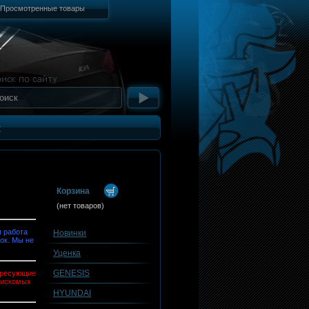
Просмотренные товары
т
Корзина
(нет товаров)
 работа
Новинки
ок. Мы не
Уценка
GENESIS
тересующие
 искомых
HYUNDAI