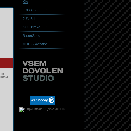
KIA
FRIXA S1
JUN.B.L
KGC Brake
SuperSoco
MOBIS каталог
 из
ением.