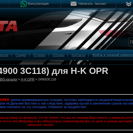
Консультация
Написать письмо
антия
|
Скидки
|
Отзывы
|
Обзоры
|
Контакты
|
Войти в личный кабине
4900 3C118) для H-K OPR
IS каталог
»
H-K OPR
» 249003C118
КОРЕЯ
заняла проамериканскую позицию, поэтому наблюдается неудовлетворительная
ров на Дальнем Востоке и, как следствие, задержка грузов и увеличение сроков постав
жем повлиять на эту ситуацию. Извините за неудобства!
ашли товар по артикулу, это не значит, что мы не сможем Вам помочь и привезти ин
ю почту или WhatsApp и мы обязательно сориентируем Вас по цене и срокам доставки
запасных частей.