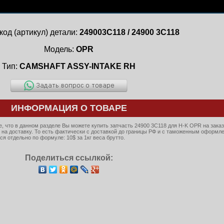
код (артикул) детали:
249003C118 / 24900 3C118
Модель:
OPR
Тип:
CAMSHAFT ASSY-INTAKE RH
ИНФОРМАЦИЯ О ТОВАРЕ
 что в данном разделе Вы можете купить запчасть 24900 3C118 для H-K OPR на заказ
 на доставку. То есть фактически с доставкой до границы РФ и с таможенным оформл
я отдельно по формуле: 10$ за 1кг веса брутто.
Поделиться ссылкой: