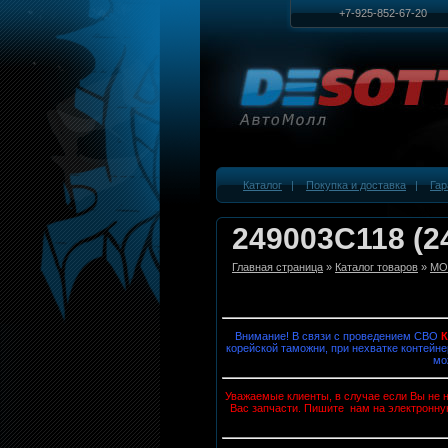
+7-925-852-67-20
Каталог
|
Покупка и доставка
|
Гар
249003C118 (2
Главная страница
»
Каталог товаров
»
MOB
Внимание! В связи с проведением СВО
корейской таможни, при нехватке контейне
мо
Уважаемые клиенты, в случае если Вы не н
Вас запчасти. Пишите нам на электронну