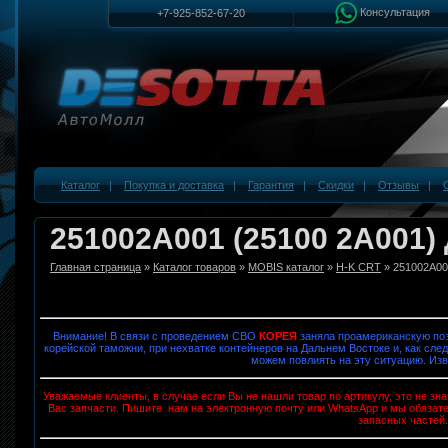
Консультация
+7-925-852-67-20
Каталог
|
Покупка и доставка
|
Гарантия
|
Скидки
|
Отзывы
|
251002A001 (25100 2A001)
Главная страница
»
Каталог товаров
»
MOBIS каталог
»
H-K CRT
» 251002A00
Внимание! В связи с проведением СВО
КОРЕЯ
заняла проамериканскую поз
корейской таможни, при нехватке контейнеров на Дальнем Востоке и, как след
можем повлиять на эту ситуацию. Изв
Уважаемые клиенты, в случае если Вы не нашли товар по артикулу, это не з
Вас запчасти. Пишите нам на электронную почту или WhatsApp и мы обязат
запасных частей.