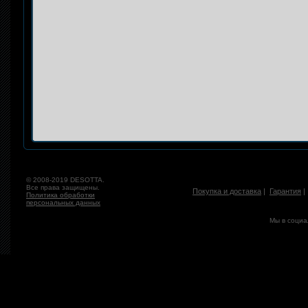
© 2008-2019 DESOTTA.
Все права защищены.
Покупка и доставка
|
Гарантия
Политика обработки
персональных данных
Мы в социа