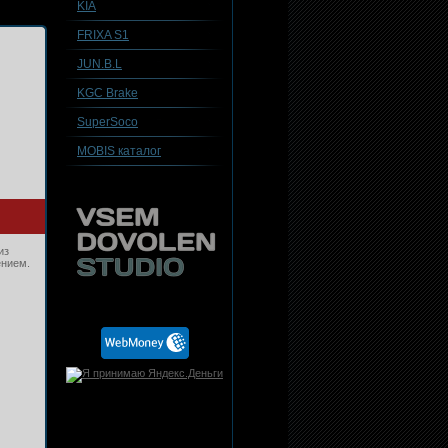
KIA
FRIXA S1
JUN.B.L
KGC Brake
SuperSoco
MOBIS каталог
из
ением.