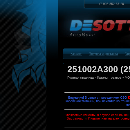
+7-925-852-67-20
Каталог
|
Покупка и доставка
|
Гар
251002A300 (2
Главная страница
»
Каталог товаров
»
MOB
Внимание! В связи с проведением СВО
корейской таможни, при нехватке контейне
мо
Уважаемые клиенты, в случае если Вы не н
Вас запчасти. Пишите нам на электронну