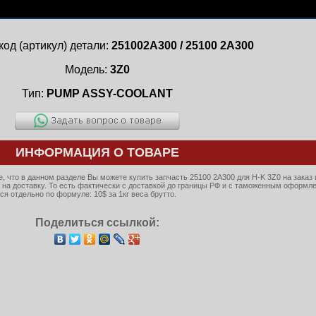
код (артикул) детали:
251002A300 / 25100 2A300
Модель:
3Z0
Тип:
PUMP ASSY-COOLANT
ИНФОРМАЦИЯ О ТОВАРЕ
 что в данном разделе Вы можете купить запчасть 25100 2A300 для H-K 3Z0 на заказ 
 на доставку. То есть фактически с доставкой до границы РФ и с таможенным оформл
я отдельно по формуле: 10$ за 1кг веса брутто.
Поделиться ссылкой: