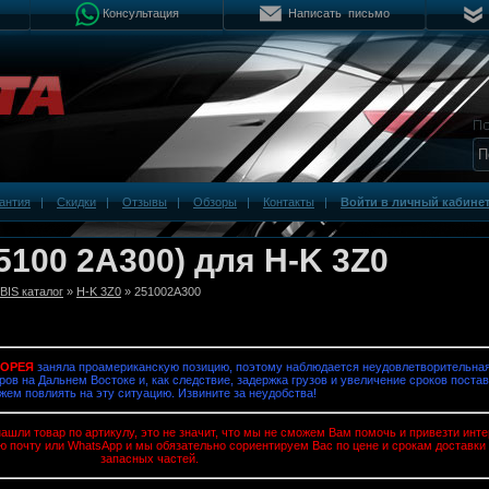
Консультация
Написать письмо
антия
|
Скидки
|
Отзывы
|
Обзоры
|
Контакты
|
Войти в личный кабине
5100 2A300) для H-K 3Z0
IS каталог
»
H-K 3Z0
» 251002A300
КОРЕЯ
заняла проамериканскую позицию, поэтому наблюдается неудовлетворительная
ров на Дальнем Востоке и, как следствие, задержка грузов и увеличение сроков постав
жем повлиять на эту ситуацию. Извините за неудобства!
ашли товар по артикулу, это не значит, что мы не сможем Вам помочь и привезти ин
ю почту или WhatsApp и мы обязательно сориентируем Вас по цене и срокам доставки
запасных частей.