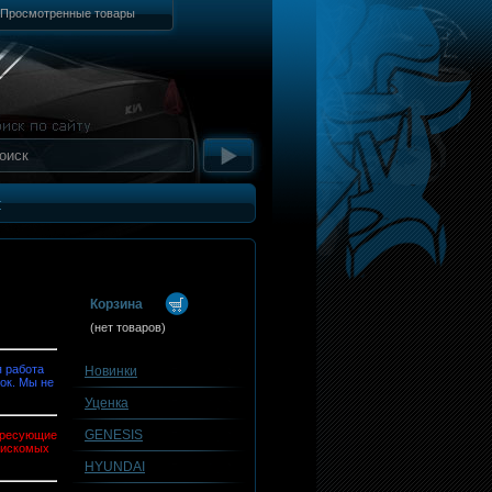
Просмотренные товары
т
Корзина
(нет товаров)
 работа
Новинки
ок. Мы не
Уценка
GENESIS
тересующие
 искомых
HYUNDAI