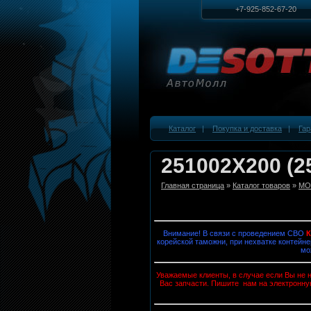
+7-925-852-67-20
Каталог
|
Покупка и доставка
|
Гар
251002X200 (2
Главная страница
»
Каталог товаров
»
MOB
Внимание! В связи с проведением СВО
корейской таможни, при нехватке контейне
мо
Уважаемые клиенты, в случае если Вы не н
Вас запчасти. Пишите нам на электронну