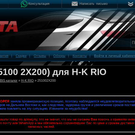
Консультация
Написать письмо
антия
|
Скидки
|
Отзывы
|
Обзоры
|
Контакты
|
Войти в личный кабине
5100 2X200) для H-K RIO
IS каталог
»
H-K RIO
» 251002X200
КОРЕЯ
заняла проамериканскую позицию, поэтому наблюдается неудовлетворительная
ров на Дальнем Востоке и, как следствие, задержка грузов и увеличение сроков постав
жем повлиять на эту ситуацию. Извините за неудобства!
ашли товар по артикулу, это не значит, что мы не сможем Вам помочь и привезти ин
ю почту или WhatsApp и мы обязательно сориентируем Вас по цене и срокам доставки
запасных частей.