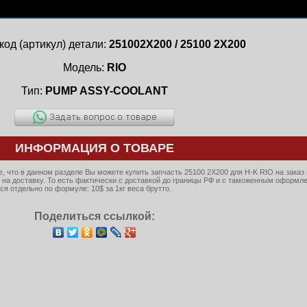
код (артикул) детали:
251002X200 / 25100 2X200
Модель:
RIO
Тип:
PUMP ASSY-COOLANT
ИНФОРМАЦИЯ О ТОВАРЕ
 что в данном разделе Вы можете купить запчасть 25100 2X200 для H-K RIO на заказ 
 на доставку. То есть фактически с доставкой до границы РФ и с таможенным оформл
я отдельно по формуле: 10$ за 1кг веса брутто.
Поделиться ссылкой: