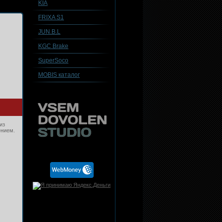
KIA
FRIXA S1
JUN.B.L
KGC Brake
SuperSoco
MOBIS каталог
из
ением.