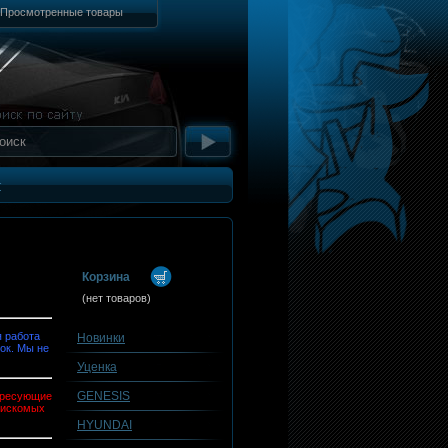
Просмотренные товары
т
Корзина
(нет товаров)
 работа
Новинки
ок. Мы не
Уценка
GENESIS
тересующие
 искомых
HYUNDAI