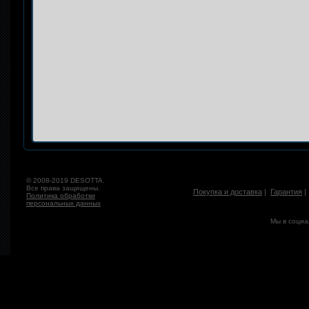
© 2008-2019 DESOTTA.
Все права защищены.
Покупка и доставка
|
Гарантия
Политика обработки
персональных данных
Мы в социа