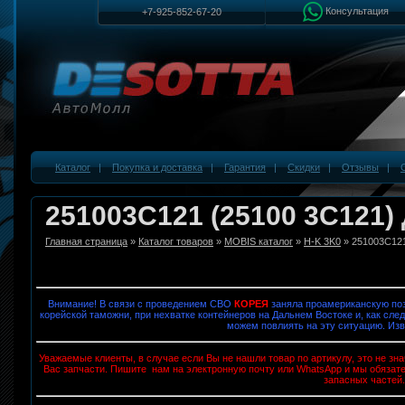
Консультация
+7-925-852-67-20
Каталог
|
Покупка и доставка
|
Гарантия
|
Скидки
|
Отзывы
|
251003C121 (25100 3C121)
Главная страница
»
Каталог товаров
»
MOBIS каталог
»
H-K 3K0
» 251003C12
Внимание! В связи с проведением СВО
КОРЕЯ
заняла проамериканскую поз
корейской таможни, при нехватке контейнеров на Дальнем Востоке и, как след
можем повлиять на эту ситуацию. Изв
Уважаемые клиенты, в случае если Вы не нашли товар по артикулу, это не з
Вас запчасти. Пишите нам на электронную почту или WhatsApp и мы обязат
запасных частей.