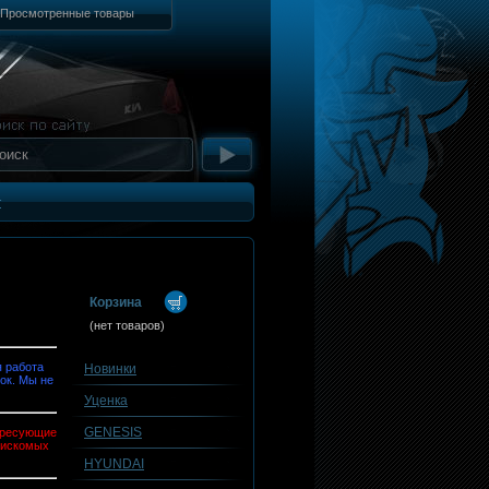
Просмотренные товары
т
Корзина
(нет товаров)
 работа
Новинки
ок. Мы не
Уценка
GENESIS
тересующие
 искомых
HYUNDAI