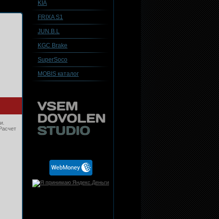
KIA
FRIXA S1
JUN.B.L
KGC Brake
SuperSoco
MOBIS каталог
и.
Расчет