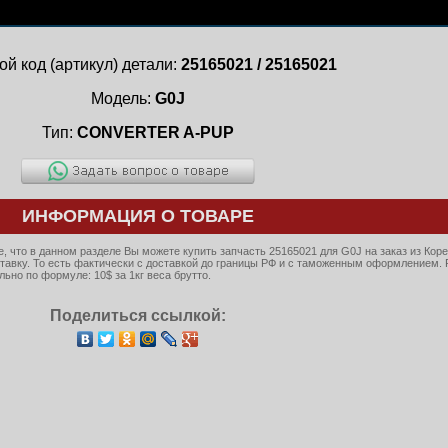
ой код (артикул) детали:
25165021 / 25165021
Модель:
G0J
Тип:
CONVERTER A-PUP
ИНФОРМАЦИЯ О ТОВАРЕ
 что в данном разделе Вы можете купить запчасть 25165021 для G0J на заказ из Коре
тавку. То есть фактически с доставкой до границы РФ и с таможенным оформлением. 
ьно по формуле: 10$ за 1кг веса брутто.
Поделиться ссылкой: