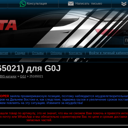
Консультация
Написать письмо
антия
|
Скидки
|
Отзывы
|
Обзоры
|
Контакты
|
Войти в личный кабине
65021) для G0J
IS каталог
»
G0J
» 25165021
КОРЕЯ
заняла проамериканскую позицию, поэтому наблюдается неудовлетворительная
ров на Дальнем Востоке и, как следствие, задержка грузов и увеличение сроков постав
жем повлиять на эту ситуацию. Извините за неудобства!
ашли товар по артикулу, это не значит, что мы не сможем Вам помочь и привезти ин
ю почту или WhatsApp и мы обязательно сориентируем Вас по цене и срокам доставки
запасных частей.