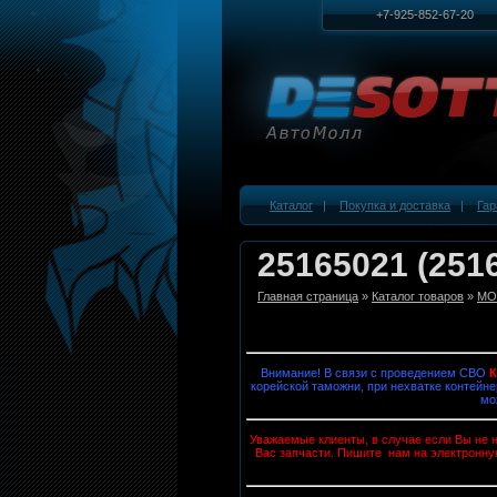
+7-925-852-67-20
Каталог
|
Покупка и доставка
|
Гар
25165021 (251
Главная страница
»
Каталог товаров
»
MOB
Внимание! В связи с проведением СВО
корейской таможни, при нехватке контейне
мо
Уважаемые клиенты, в случае если Вы не н
Вас запчасти. Пишите нам на электронну