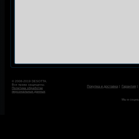
© 2008-2019 DESOTTA.
Все права защищены.
Покупка и доставка
|
Гарантия
Политика обработки
персональных данных
Мы в социа