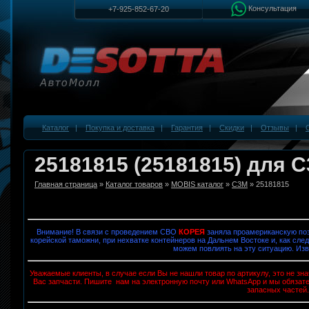
Консультация
+7-925-852-67-20
Каталог
|
Покупка и доставка
|
Гарантия
|
Скидки
|
Отзывы
|
25181815 (25181815) для 
Главная страница
»
Каталог товаров
»
MOBIS каталог
»
C3M
» 25181815
Внимание! В связи с проведением СВО
КОРЕЯ
заняла проамериканскую поз
корейской таможни, при нехватке контейнеров на Дальнем Востоке и, как след
можем повлиять на эту ситуацию. Изв
Уважаемые клиенты, в случае если Вы не нашли товар по артикулу, это не з
Вас запчасти. Пишите нам на электронную почту или WhatsApp и мы обязат
запасных частей.