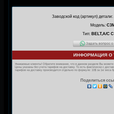
Заводской код (артикул) детали:
Модель:
C3
Тип:
BELT,A/C 
ИНФОРМАЦИЯ О 
Уважаемые клиенты! Обратите внимание, что в данном разделе Вы можете к
Цены указаны без учета тарифов на доставку. То есть фактически с дост
тарифов на доставку производится отдельно по формуле: 10$ за 1кг веса б
Поделиться ссы