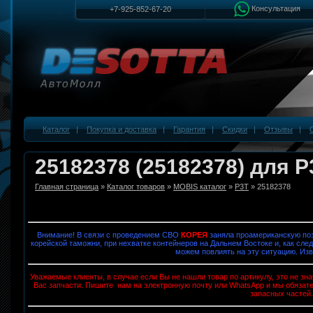
Консультация
+7-925-852-67-20
Каталог
|
Покупка и доставка
|
Гарантия
|
Скидки
|
Отзывы
|
25182378 (25182378) для P
Главная страница
»
Каталог товаров
»
MOBIS каталог
»
P3T
» 25182378
Внимание! В связи с проведением СВО
КОРЕЯ
заняла проамериканскую поз
корейской таможни, при нехватке контейнеров на Дальнем Востоке и, как след
можем повлиять на эту ситуацию. Изв
Уважаемые клиенты, в случае если Вы не нашли товар по артикулу, это не з
Вас запчасти. Пишите нам на электронную почту или WhatsApp и мы обязат
запасных частей.