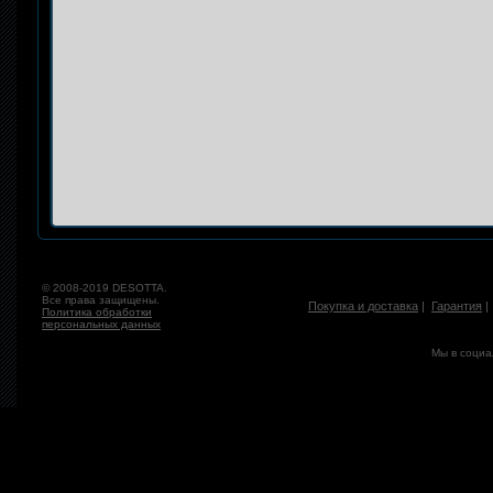
© 2008-2019 DESOTTA.
Все права защищены.
Покупка и доставка
|
Гарантия
Политика обработки
персональных данных
Мы в социа