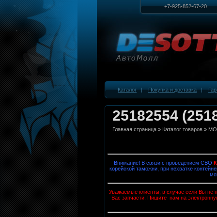
+7-925-852-67-20
Каталог
|
Покупка и доставка
|
Гар
25182554 (251
Главная страница
»
Каталог товаров
»
MOB
Внимание! В связи с проведением СВО
корейской таможни, при нехватке контейне
мо
Уважаемые клиенты, в случае если Вы не н
Вас запчасти. Пишите нам на электронну