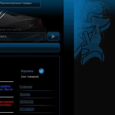
Просмотренные товары
т
Корзина
(нет товаров)
 работа
Новинки
ок. Мы не
Уценка
GENESIS
тересующие
 искомых
HYUNDAI