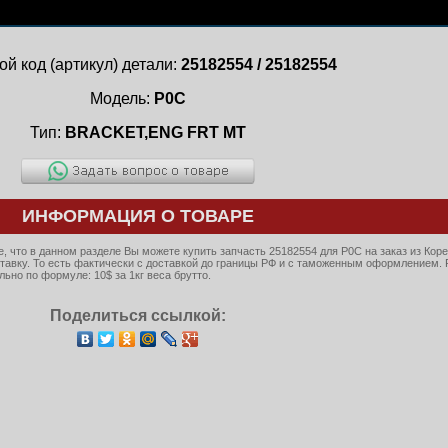
ой код (артикул) детали:
25182554 / 25182554
Модель:
P0C
Тип:
BRACKET,ENG FRT MT
ИНФОРМАЦИЯ О ТОВАРЕ
 что в данном разделе Вы можете купить запчасть 25182554 для P0C на заказ из Коре
тавку. То есть фактически с доставкой до границы РФ и с таможенным оформлением. 
ьно по формуле: 10$ за 1кг веса брутто.
Поделиться ссылкой: