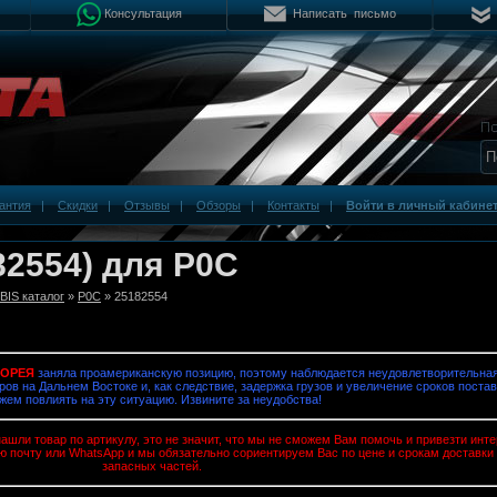
Консультация
Написать письмо
антия
|
Скидки
|
Отзывы
|
Обзоры
|
Контакты
|
Войти в личный кабине
82554) для P0C
IS каталог
»
P0C
» 25182554
КОРЕЯ
заняла проамериканскую позицию, поэтому наблюдается неудовлетворительная
ров на Дальнем Востоке и, как следствие, задержка грузов и увеличение сроков постав
жем повлиять на эту ситуацию. Извините за неудобства!
ашли товар по артикулу, это не значит, что мы не сможем Вам помочь и привезти ин
ю почту или WhatsApp и мы обязательно сориентируем Вас по цене и срокам доставки
запасных частей.