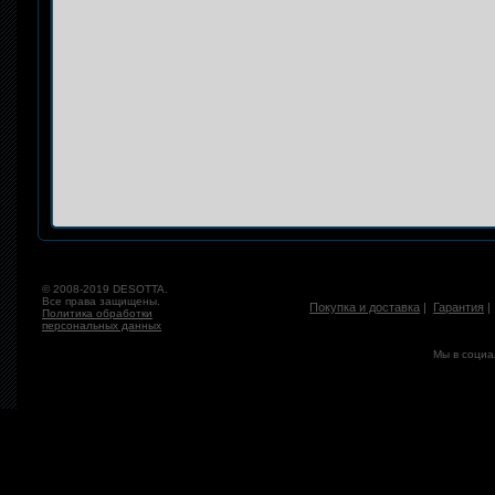
© 2008-2019 DESOTTA.
Все права защищены.
Покупка и доставка
|
Гарантия
Политика обработки
персональных данных
Мы в социа