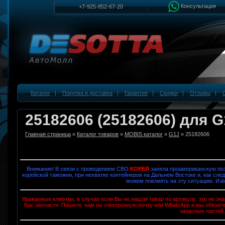
Консультация
+7-925-852-67-20
Каталог
|
Покупка и доставка
|
Гарантия
|
Скидки
|
Отзывы
|
25182606 (25182606) для G
Главная страница
»
Каталог товаров
»
MOBIS каталог
»
G1J
» 25182606
Внимание! В связи с проведением СВО
КОРЕЯ
заняла проамериканскую поз
корейской таможни, при нехватке контейнеров на Дальнем Востоке и, как след
можем повлиять на эту ситуацию. Изв
Уважаемые клиенты, в случае если Вы не нашли товар по артикулу, это не з
Вас запчасти. Пишите нам на электронную почту или WhatsApp и мы обязат
запасных частей.