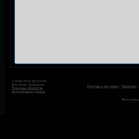
© 2008-2019 DESOTTA.
Все права защищены.
Покупка и доставка
|
Гарантия
Политика обработки
персональных данных
Мы в социа