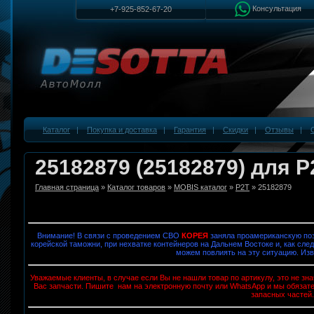
Консультация
+7-925-852-67-20
Каталог
|
Покупка и доставка
|
Гарантия
|
Скидки
|
Отзывы
|
25182879 (25182879) для P
Главная страница
»
Каталог товаров
»
MOBIS каталог
»
P2T
» 25182879
Внимание! В связи с проведением СВО
КОРЕЯ
заняла проамериканскую поз
корейской таможни, при нехватке контейнеров на Дальнем Востоке и, как след
можем повлиять на эту ситуацию. Изв
Уважаемые клиенты, в случае если Вы не нашли товар по артикулу, это не з
Вас запчасти. Пишите нам на электронную почту или WhatsApp и мы обязат
запасных частей.