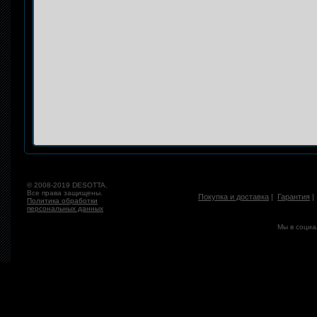
© 2008-2019 DESOTTA.
Все права защищены.
Покупка и доставка
|
Гарантия
Политика обработки
персональных данных
Мы в социа