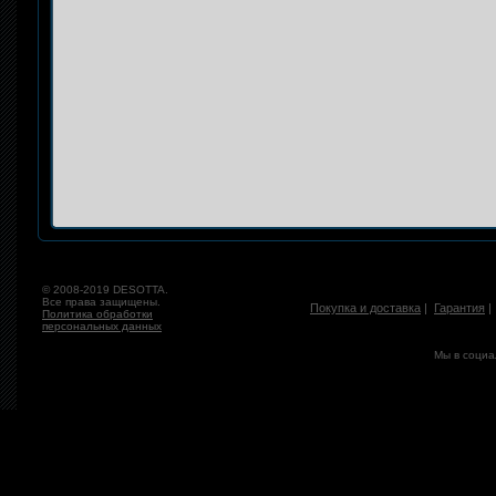
© 2008-2019 DESOTTA.
Все права защищены.
Покупка и доставка
|
Гарантия
Политика обработки
персональных данных
Мы в социа