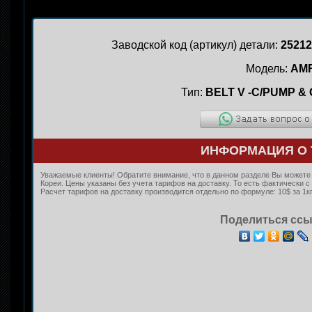
Заводской код (артикул) детали:
25212
Модель:
AM
Тип:
BELT V -C/PUMP 
ИНФОРМАЦИЯ О 
Уважаемые клиенты! Обратите внимание, что в данном разделе Вы можете 
Кореи. Цены указаны без учета тарифов на доставку. То есть фактически
Расчет тарифов на доставку производится отдельно по формуле: 10$ за 1кг
Поделиться ссы