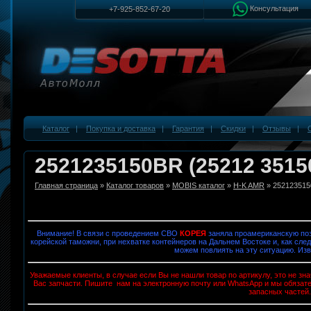
Консультация
+7-925-852-67-20
Каталог
|
Покупка и доставка
|
Гарантия
|
Скидки
|
Отзывы
|
2521235150BR (25212 351
Главная страница
»
Каталог товаров
»
MOBIS каталог
»
H-K AMR
» 25212351
Внимание! В связи с проведением СВО
КОРЕЯ
заняла проамериканскую поз
корейской таможни, при нехватке контейнеров на Дальнем Востоке и, как след
можем повлиять на эту ситуацию. Изв
Уважаемые клиенты, в случае если Вы не нашли товар по артикулу, это не з
Вас запчасти. Пишите нам на электронную почту или WhatsApp и мы обязат
запасных частей.