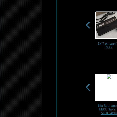
ЗУ 7 pin для
MAX
Kia Sportage
MBS. Пане
АКПП 4W