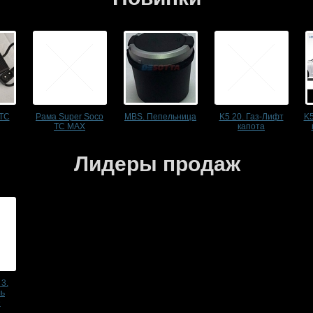
 TC
Рама Super Soco
MBS. Пепельница
K5 20. Газ-Лифт
K5
TC MAX
капота
Лидеры продаж
 3.
ль
D