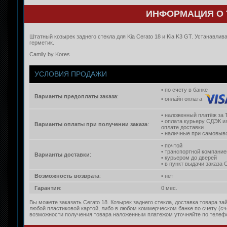
ИНФОРМАЦИЯ О 
Штатный козырек заднего стекла для Kia Cerato 18 и Kia K3 GT. Устанавлив
герметик.
Camily by Kores
УСЛОВИЯ ПРОДАЖИ
• по счету в банке
Варианты предоплаты заказа
:
• онлайн оплата
• наложенный платёж за 
• оплата курьеру СДЭК и
Варианты оплаты при получении заказа
:
оплате доставки
• наличные при самовыво
• почтой
• транспортной компание
Варианты доставки
:
• курьером до дверей
• в пункт выдачи заказа
Возможность возврата
:
• нет
Гарантия
:
0 мес.
Вы можете заказать Cerato 18. Козырек заднего стекла, доставка товара за
любой пластиковой картой, либо в любом коммерческом банке по счету (с
возможности получения товара наложенным платежом уточняйте по телефон