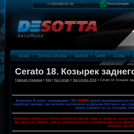
Консультация
+7-925-852-67-20
Каталог
|
Покупка и доставка
|
Гарантия
|
Скидки
|
Отзывы
|
Cerato 18. Козырек заднег
Главная страница
»
KIA
»
Kia Cerato
»
Kia Cerato 2018
» Cerato 18. Козырек за
Внимание! В связи с проведением СВО
КОРЕЯ
заняла проамериканскую поз
корейской таможни, при нехватке контейнеров на Дальнем Востоке и, как след
можем повлиять на эту ситуацию. Изв
Уважаемые клиенты, в случае если Вы не нашли товар по артикулу, это не з
Вас запчасти. Пишите нам на электронную почту или WhatsApp и мы обязат
запасных частей.