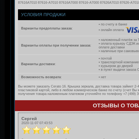
87616A7010
87616-A7010
87616A7000
87616-A7000
87626A7010
87626-A701
УСЛОВИЯ ПРОДАЖИ
• по счету в банке
Варианты предоплаты заказа
:
• онлайн оплата
• наложенный платёж за 
• оплата курьеру СДЭК и
Варианты оплаты при получении заказа
:
оплате доставки
• наличные при самовыво
• почтой
• транспортной компание
Варианты доставки
:
• курьером до дверей
• в пункт выдачи заказа
Возможность возврата
:
• нет
Вы можете заказать Cerato 16. Крышка зеркала, доставка товара займет 2-
пластиковой картой, либо в любом коммерческом банке по счету (счет Вы
получения товара наложенным платежом уточняйте по телефону +7 (499) 3
ОТЗЫВЫ О ТОВА
Сергей
2020-11-07 07:43:53