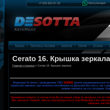
Консультация
+7-925-852-67-20
Каталог
|
Покупка и доставка
|
Гарантия
|
Скидки
|
Отзывы
|
Cerato 16. Крышка зеркал
Главная страница
» Cerato 16. Крышка зеркала
Внимание! В связи с проведением СВО
КОРЕЯ
заняла проамериканскую поз
корейской таможни, при нехватке контейнеров на Дальнем Востоке и, как след
можем повлиять на эту ситуацию. Изв
Уважаемые клиенты, в случае если Вы не нашли товар по артикулу, это не з
Вас запчасти. Пишите нам на электронную почту или WhatsApp и мы обязат
запасных частей.