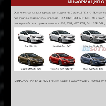
ИНФОРМАЦИЯ О 
Оригинальная крышка зеркала для модели Kia Cerato 16 / Kia K3. Постав
для зеркал с повторителем поворота: K3R, DN9, B4U, ABP, MST, 4SS, SWP, 
для зеркал без повторителя поворота: 4SS, SWP, MST, K3R, B4U, ABP, D7U,
ЦЕНА УКАЗАНА ЗА ШТУКУ. В комментариях к заказу укажите необходимую