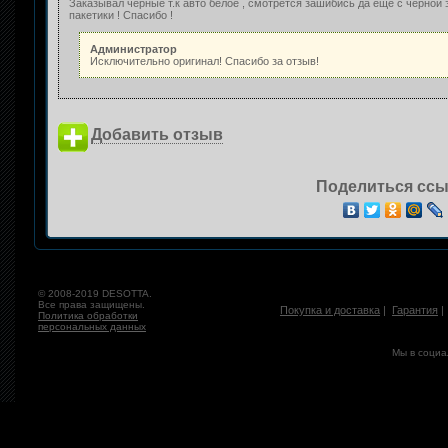
Заказывал черные т.к авто белое , смотрется зашибись да еще с черной 
пакетики ! Спасибо !
Администратор
Исключительно оригинал! Спасибо за отзыв!
Добавить отзыв
Поделиться ссы
© 2008-2019 DESOTTA.
Все права защищены.
Покупка и доставка
|
Гарантия
Политика обработки
персональных данных
Мы в социа