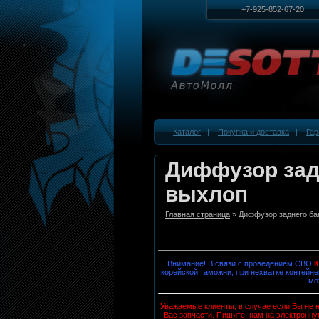
+7-925-852-67-20
Каталог
|
Покупка и доставка
|
Гар
Диффузор зад
выхлоп
Главная страница
» Диффузор заднего ба
Внимание! В связи с проведением СВО
корейской таможни, при нехватке контейне
мо
Уважаемые клиенты, в случае если Вы не н
Вас запчасти. Пишите нам на электронну