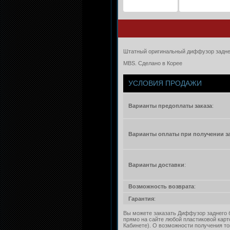
Штатный оригинальный диффузор заднего
MBS. Сделано в Корее
УСЛОВИЯ ПРОДАЖИ
Варианты предоплаты заказа
:
Варианты оплаты при получении з
Варианты доставки
:
Возможность возврата
:
Гарантия
:
Вы можете заказать Диффузор заднего б
прямо на сайте любой пластиковой карт
Кабинете). О возможности получения то