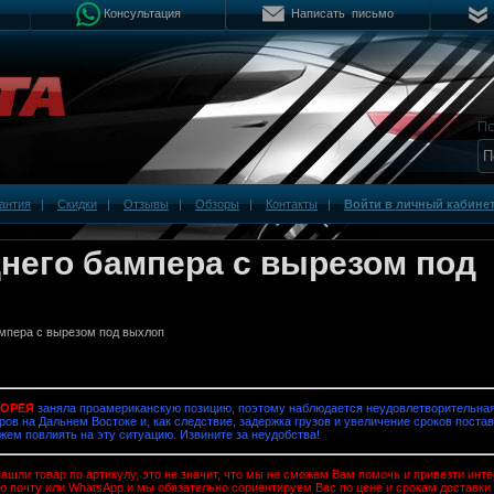
Консультация
Написать письмо
антия
|
Скидки
|
Отзывы
|
Обзоры
|
Контакты
|
Войти в личный кабине
него бампера с вырезом под
мпера с вырезом под выхлоп
КОРЕЯ
заняла проамериканскую позицию, поэтому наблюдается неудовлетворительная
ров на Дальнем Востоке и, как следствие, задержка грузов и увеличение сроков постав
жем повлиять на эту ситуацию. Извините за неудобства!
ашли товар по артикулу, это не значит, что мы не сможем Вам помочь и привезти ин
ю почту или WhatsApp и мы обязательно сориентируем Вас по цене и срокам доставки