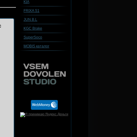
KIA
FRIXA S1
JUN.B.L
с
KGC Brake
SuperSoco
MOBIS каталог