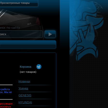
Просмотренные товары
т
Корзина
(нет товаров)
Новинки
Уценка
 работа
ок. Мы не
GENESIS
HYUNDAI
тересующие
 искомых