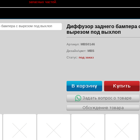
запасных частей.
Диффузор заднего бампера 
вырезом под выхлоп
Артикул:
MBS0146
Дизайн/цвет:
MBS
Статус:
под заказ