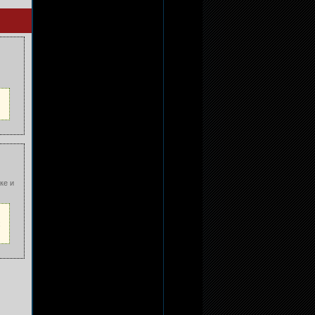
ке и
х