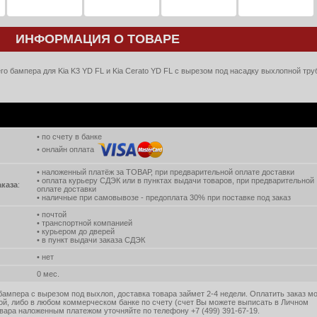
ИНФОРМАЦИЯ О ТОВАРЕ
 бампера для Kia K3 YD FL и Kia Cerato YD FL с вырезом под насадку выхлопной тру
• по счету в банке
• онлайн оплата
• наложенный платёж за ТОВАР, при предварительной оплате доставки
• оплата курьеру СДЭК или в пунктах выдачи товаров, при предварительной
аказа
:
оплате доставки
• наличные при самовывозе - предоплата 30% при поставке под заказ
• почтой
• транспортной компанией
• курьером до дверей
• в пункт выдачи заказа СДЭК
• нет
0 мес.
ампера с вырезом под выхлоп, доставка товара займет 2-4 недели. Оплатить заказ м
ой, либо в любом коммерческом банке по счету (счет Вы можете выписать в Личном
вара наложенным платежом уточняйте по телефону +7 (499) 391-67-19.