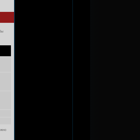
бы
ожно