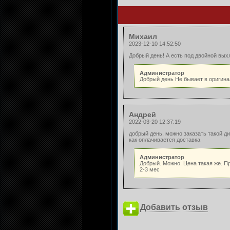
Михаил
2023-12-10 14:52:50
Добрый день! А есть под двойной вых
Администратор
Добрый день Не бывает в оригина
Андрей
2022-03-20 12:37:19
добрый день, можно заказать такой ди
как оплачивается доставка
Администратор
Добрый. Можно. Цена такая же. П
2-3 мес
Добавить отзыв