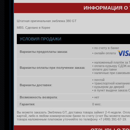
ИНФОРМАЦИЯ О 
Штатная оригинальная эмблема 380 GT
MBS. Сделано в Корее
УСЛОВИЯ ПРОДАЖИ
• по счету в банке
Варианты предоплаты заказа
:
• онлайн оплата
• наложенный платёж за 
• оплата курьеру СДЭК и
Варианты оплаты при получении заказа
:
оплате доставки
• наличные при самовыво
• почтой
• транспортной компание
Варианты доставки
:
• курьером до дверей
• в пункт выдачи заказа
Возможность возврата
:
• нет
Гарантия
:
0 мес.
Вы можете заказать Эмблема GT, доставка товара займет 2-4 недели. Опл
картой, либо в любом коммерческом банке по счету (счет Вы можете выпи
товара наложенным платежом уточняйте по телефону +7 (499) 391-67-19.