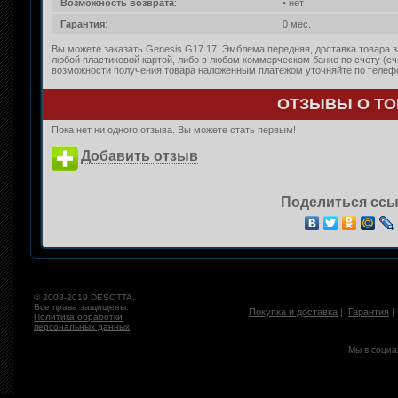
Возможность возврата
:
• нет
Гарантия
:
0 мес.
Вы можете заказать Genesis G17 17. Эмблема передняя, доставка товара з
любой пластиковой картой, либо в любом коммерческом банке по счету (с
возможности получения товара наложенным платежом уточняйте по телефон
ОТЗЫВЫ О ТО
Пока нет ни одного отзыва. Вы можете стать первым!
Добавить отзыв
Поделиться ссы
© 2008-2019 DESOTTA.
Все права защищены.
Покупка и доставка
|
Гарантия
Политика обработки
персональных данных
Мы в социа