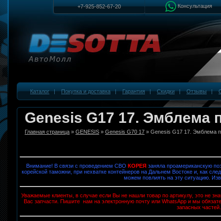
Консультация
+7-925-852-67-20
Каталог
|
Покупка и доставка
|
Гарантия
|
Скидки
|
Отзывы
|
Genesis G17 17. Эмблема 
Главная страница
»
GENESIS
»
Genesis G70 17
» Genesis G17 17. Эмблема 
Внимание! В связи с проведением СВО
КОРЕЯ
заняла проамериканскую поз
корейской таможни, при нехватке контейнеров на Дальнем Востоке и, как след
можем повлиять на эту ситуацию. Изв
Уважаемые клиенты, в случае если Вы не нашли товар по артикулу, это не з
Вас запчасти. Пишите нам на электронную почту или WhatsApp и мы обязат
запасных частей.