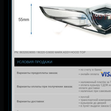
PN: 86320G9000 / 86320-G9000 MARK ASSY-HOOD TOP
УСЛОВИЯ ПРОДАЖИ
• по счету в банке
Варианты предоплаты заказа
:
• онлайн оплата
• наложенный платёж за 
• оплата курьеру СДЭК и
Варианты оплаты при получении заказа
:
оплате доставки
• наличные при самовыво
• почтой
• транспортной компание
Варианты доставки
:
• курьером до дверей
• в пункт выдачи заказа