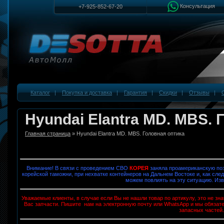
Консультация
+7-925-852-67-20
Каталог
|
Покупка и доставка
|
Гарантия
|
Скидки
|
Отзывы
|
Hyundai Elantra MD. MBS. 
Главная страница
» Hyundai Elantra MD. MBS. Головная оптика
Внимание! В связи с проведением СВО
КОРЕЯ
заняла проамериканскую поз
корейской таможни, при нехватке контейнеров на Дальнем Востоке и, как след
можем повлиять на эту ситуацию. Изв
Уважаемые клиенты, в случае если Вы не нашли товар по артикулу, это не з
Вас запчасти. Пишите нам на электронную почту или WhatsApp и мы обязат
запасных частей.