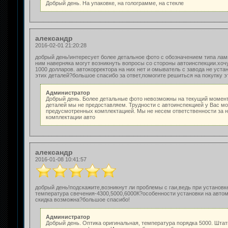
Добрый день. На упаковке, на голограмме, на стекле
александр
2016-02-01 21:20:28
добрый день!интересует более детальное фото с обозначением типа ламп
ним наверняка могут возникнуть вопросы со стороны автоинспекции.хочу
1000 долларов. автокорректора на них нет и омыватель с завода не уст
этих деталей?большое спасибо за ответ,помогите решиться на покупку эт
Администратор
Добрый день. Более детальные фото невозможны на текущий момент 
деталей мы не предоставляем. Трудности с автоинспекцией у Вас мог
предусмотренных комплектацией. Мы не несем ответственности за н
комплектации авто
александр
2016-01-08 10:41:57
добрый день!подскажите,возникнут ли проблемы с гаи,ведь при установк
температура свечения-4300,5000,6000К?особенности установки на автом
скидка возможна?большое спасибо!
Администратор
Добрый день. Оптика оригинальная, температура порядка 5000. Штат