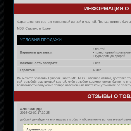
ИНФОРМАЦИЯ О 
Фара головного света с ксеноновой линзой и лампой. Поставляется с балл
MBS. Сделано в Корее
УСЛОВИЯ ПРОДАЖИ
• почтой
Варианты доставки
:
• транспортной компание
• курьером до дверей
Возможность возврата
:
• нет
Гарантия
:
6 мес.
Вы можете заказать Hyundai Elantra MD. MBS. Головная оптика, доставка т
сайте любой пластиковой картой, либо в любом коммерческом банке по сче
возможности получения товара наложенным платежом уточняйте по телефон
ОТЗЫВЫ О ТОВА
александр
2016-02-02 17:10:25
добрый день!где на них надпись мобис и обозначение используемой ла
Администратор