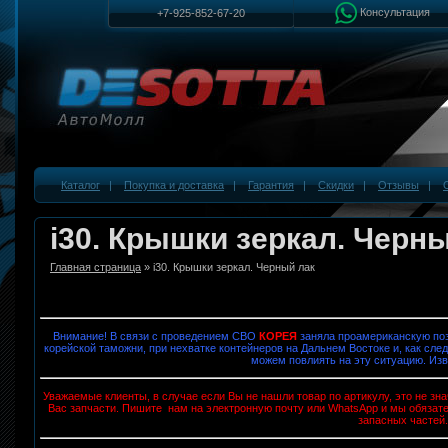
Консультация
+7-925-852-67-20
Каталог
|
Покупка и доставка
|
Гарантия
|
Скидки
|
Отзывы
|
i30. Крышки зеркал. Черн
Главная страница
» i30. Крышки зеркал. Черный лак
Внимание! В связи с проведением СВО
КОРЕЯ
заняла проамериканскую поз
корейской таможни, при нехватке контейнеров на Дальнем Востоке и, как след
можем повлиять на эту ситуацию. Изв
Уважаемые клиенты, в случае если Вы не нашли товар по артикулу, это не з
Вас запчасти. Пишите нам на электронную почту или WhatsApp и мы обязат
запасных частей.