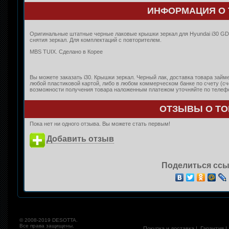
ИНФОРМАЦИЯ О 
Оригинальные штатные черные лаковые крышки зеркал для Hyundai i30 GD
снятия зеркал. Для комплектаций с повторителем.
MBS TUIX. Сделано в Корее
Вы можете заказать i30. Крышки зеркал. Черный лак, доставка товара займ
любой пластиковой картой, либо в любом коммерческом банке по счету (с
возможности получения товара наложенным платежом уточняйте по телефон
ОТЗЫВЫ О ТО
Пока нет ни одного отзыва. Вы можете стать первым!
Добавить отзыв
Поделиться ссы
© 2008-2019 DESOTTA.
Все права защищены.
Покупка и доставка
|
Гарантия