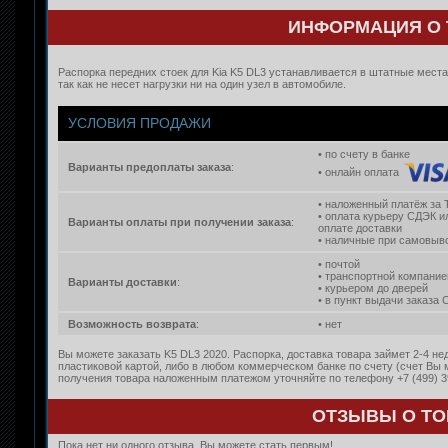
ИНФОРМАЦИЯ О 
Распорка передних стоек для Kia K5 DL3 устанавливается в штатные места
так как не несет нагрузки ни на один узел в автомобиле.
УСЛОВИЯ ПРОДАЖИ
• по счету в банке
Варианты предоплаты заказа
:
• онлайн оплата
• наложенный платёж за 
• оплата курьеру СДЭК и
Варианты оплаты при получении заказа
:
оплате доставки
• наличные при самовыво
• почтой
• транспортной компание
Варианты доставки
:
• курьером до дверей
• в пункт выдачи заказа
Возможность возврата
:
• нет
Вы можете заказать K5 DL3 2020. Распорка, доставка товара займет 2-4 не
пластиковой картой, либо в любом коммерческом банке по счету (счет Вы
получения товара наложенным платежом уточняйте по телефону +7 (499) 3
ОТЗЫВЫ О ТО
Пока нет ни одного отзыва. Вы можете стать первым!