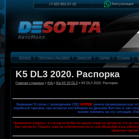
Консультация
+7-925-852-67-20
Каталог
|
Покупка и доставка
|
Гарантия
|
Скидки
|
Отзывы
|
K5 DL3 2020. Распорка
Главная страница
»
KIA
»
Kia K5 20 DL3
» K5 DL3 2020. Распорка
Внимание! В связи с проведением СВО
КОРЕЯ
заняла проамериканскую поз
корейской таможни, при нехватке контейнеров на Дальнем Востоке и, как след
можем повлиять на эту ситуацию. Изв
Уважаемые клиенты, в случае если Вы не нашли товар по артикулу, это не з
Вас запчасти. Пишите нам на электронную почту или WhatsApp и мы обязат
запасных частей.