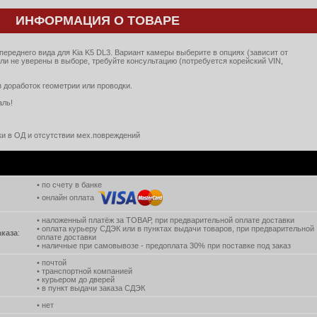
ИНФОРМАЦИЯ О ТОВАРЕ
переднего вида для Kia K5 DL3. Вариант камеры выберите в опциях (зависит от
или не уверены в выборе, требуйте консультацию (потребуется корейский VIN,
з доработок геометрии или проводки.
аль!
вки в ОД и отсутствии мех.повреждений
• по счету в банке
• онлайн оплата
• наложенный платёж за ТОВАР, при предварительной оплате доставки
• оплата курьеру СДЭК или в пунктах выдачи товаров, при предварительной
аказа
:
оплате доставки
• наличные при самовывозе - предоплата 30% при поставке под заказ
• почтой
• транспортной компанией
• курьером до дверей
• в пункт выдачи заказа СДЭК
• нет