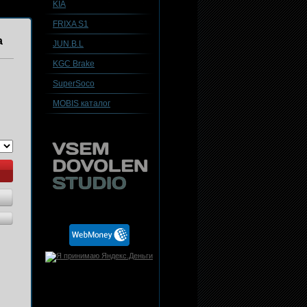
KIA
FRIXA S1
а
JUN.B.L
KGC Brake
SuperSoco
MOBIS каталог