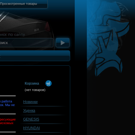
Просмотренные товары
т
Корзина
(нет товаров)
 работа
Новинки
ок. Мы не
Уценка
GENESIS
тересующие
 искомых
HYUNDAI