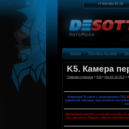
+7-925-852-67-20
Каталог
|
Покупка и доставка
|
Гар
K5. Камера пе
Главная страница
»
KIA
»
Kia K5 20 DL3
» 
Внимание! В связи с проведением СВО
корейской таможни, при нехватке контейне
мо
Уважаемые клиенты, в случае если Вы не н
Вас запчасти. Пишите нам на электронну