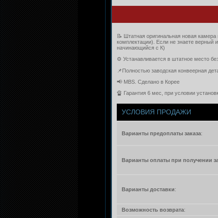
📝 Штатная оригинальная новая камера 
комплектации). Если не знаете верный 
начинающийся с К)
⚙️ Устанавливается в штатное место бе
📌Полностью заводская конвеерная дет
📢 MBS. Сделано в Корее
🔏 Гарантия 6 мес, при условии устано
УСЛОВИЯ ПРОДАЖИ
Варианты предоплаты заказа
:
Варианты оплаты при получении з
Варианты доставки
:
Возможность возврата
: