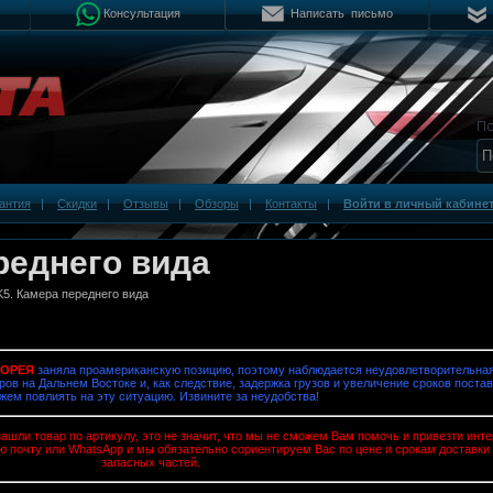
Консультация
Написать письмо
антия
|
Скидки
|
Отзывы
|
Обзоры
|
Контакты
|
Войти в личный кабине
реднего вида
K5. Камера переднего вида
КОРЕЯ
заняла проамериканскую позицию, поэтому наблюдается неудовлетворительная
ров на Дальнем Востоке и, как следствие, задержка грузов и увеличение сроков постав
жем повлиять на эту ситуацию. Извините за неудобства!
ашли товар по артикулу, это не значит, что мы не сможем Вам помочь и привезти ин
ю почту или WhatsApp и мы обязательно сориентируем Вас по цене и срокам доставки
запасных частей.