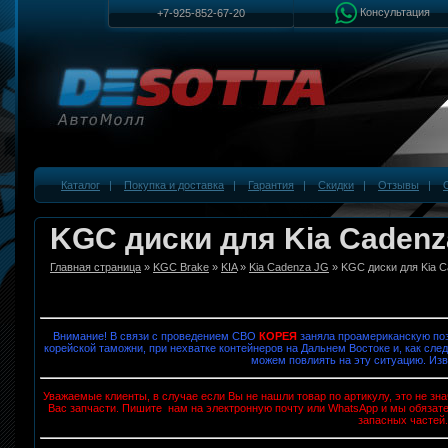
Консультация
+7-925-852-67-20
Каталог
|
Покупка и доставка
|
Гарантия
|
Скидки
|
Отзывы
|
KGC диски для Kia Cadenz
Главная страница
»
KGC Brake
»
KIA
»
Kia Cadenza JG
» KGC диски для Kia C
Внимание! В связи с проведением СВО
КОРЕЯ
заняла проамериканскую поз
корейской таможни, при нехватке контейнеров на Дальнем Востоке и, как след
можем повлиять на эту ситуацию. Изв
Уважаемые клиенты, в случае если Вы не нашли товар по артикулу, это не з
Вас запчасти. Пишите нам на электронную почту или WhatsApp и мы обязат
запасных частей.