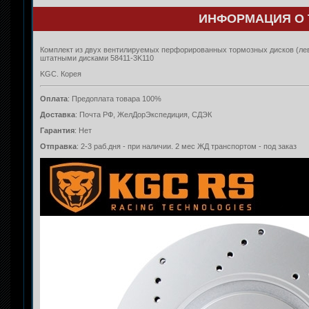
ИНФОРМАЦИЯ О 
Комплект из двух вентилируемых перфорированных тормозных дисков (лево
штатными дисками 58411-3K110
KGC. Корея
Оплата
: Предоплата товара 100%
Доставка
: Почта РФ, ЖелДорЭкспедиция, СДЭК
Гарантия
: Нет
Отправка
: 2-3 раб.дня - при наличии. 2 мес ЖД транспортом - под заказ