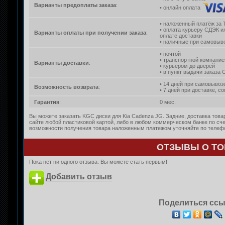
Варианты предоплаты заказа
:
• онлайн оплата
• наложенный платёж за 
• оплата курьеру СДЭК и
Варианты оплаты при получении заказа
:
оплате доставки
• наличные при самовыво
• почтой
• транспортной компание
Варианты доставки
:
• курьером до дверей
• в пункт выдачи заказа
• 14 дней при самовывоз
Возможность возврата
:
• 7 дней при доставке, с
Гарантия
:
0 мес.
Вы можете заказать KGC диски для Kia Cadenza JG. Задние, доставка това
сайте любой пластиковой картой, либо в любом коммерческом банке по сче
возможности получения товара наложенным платежом уточняйте по телефон
ОТЗЫВЫ О ТО
Пока нет ни одного отзыва. Вы можете стать первым!
Добавить отзыв
Поделиться ссы