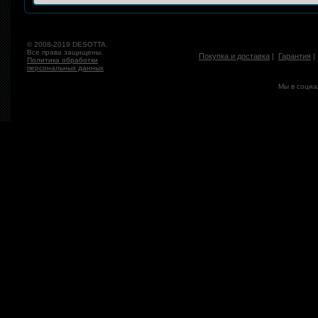
© 2008-2019 DESOTTA.
Все права защищены.
Покупка и доставка
|
Гарантия
Политика обработки
персональных данных
Мы в социа