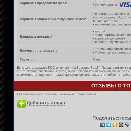
Варианты предоплаты заказа
:
• онлайн оплата
• наложенный платёж за 
• оплата курьеру СДЭК и
Варианты оплаты при получении заказа
:
оплате доставки
• наличные при самовыво
• почтой
• транспортной компание
Варианты доставки
:
• курьером до дверей
• в пункт выдачи заказа
• 14 дней при самовывоз
Возможность возврата
:
• 7 дней при доставке, с
Гарантия
:
0 мес.
Вы можете заказать KGC диски для Kia Sporatge SL 16". Перед, доставка т
сайте любой пластиковой картой, либо в любом коммерческом банке по сче
возможности получения товара наложенным платежом уточняйте по телефон
ОТЗЫВЫ О ТО
Пока нет ни одного отзыва. Вы можете стать первым!
Добавить отзыв
Поделиться ссы