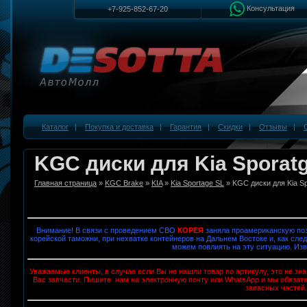
Консультация
+7-925-852-67-20
Каталог
|
Покупка и доставка
|
Гарантия
|
Скидки
|
Отзывы
|
KGC диски для Kia Sporatg
Главная страница
»
KGC Brake
»
KIA
»
Kia Sportage SL
» KGC диски для Kia Sp
Внимание! В связи с проведением СВО
КОРЕЯ
заняла проамериканскую поз
корейской таможни, при нехватке контейнеров на Дальнем Востоке и, как след
можем повлиять на эту ситуацию. Изв
Уважаемые клиенты, в случае если Вы не нашли товар по артикулу, это не з
Вас запчасти. Пишите нам на электронную почту или WhatsApp и мы обязат
запасных частей.