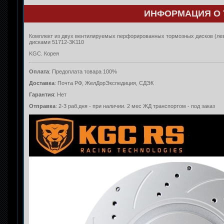
ИНФОРМАЦИЯ О 
Комплект из двух вентилируемых перфорированных тормозных дисков (лево
дисками 51712-3K110
KGC. Корея
Оплата
: Предоплата товара 100%
Доставка
: Почта РФ, ЖелДорЭкспедиция, СДЭК
Гарантия
: Нет
Отправка
: 2-3 раб.дня - при наличии. 2 мес ЖД транспортом - под заказ