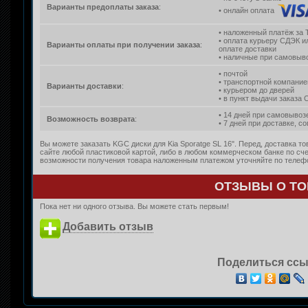
Варианты предоплаты заказа
:
• онлайн оплата
• наложенный платёж за 
• оплата курьеру СДЭК и
Варианты оплаты при получении заказа
:
оплате доставки
• наличные при самовыво
• почтой
• транспортной компание
Варианты доставки
:
• курьером до дверей
• в пункт выдачи заказа
• 14 дней при самовывоз
Возможность возврата
:
• 7 дней при доставке, с
Вы можете заказать KGC диски для Kia Sporatge SL 16". Перед, доставка т
сайте любой пластиковой картой, либо в любом коммерческом банке по сче
возможности получения товара наложенным платежом уточняйте по телефон
ОТЗЫВЫ О ТО
Пока нет ни одного отзыва. Вы можете стать первым!
Добавить отзыв
Поделиться ссы