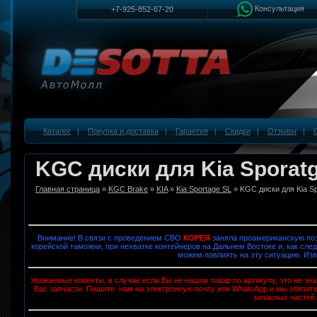
Консультация
+7-925-852-67-20
Каталог
|
Покупка и доставка
|
Гарантия
|
Скидки
|
Отзывы
|
KGC диски для Kia Sporatg
Главная страница
»
KGC Brake
»
KIA
»
Kia Sportage SL
» KGC диски для Kia Sp
Внимание! В связи с проведением СВО
КОРЕЯ
заняла проамериканскую поз
корейской таможни, при нехватке контейнеров на Дальнем Востоке и, как след
можем повлиять на эту ситуацию. Изв
Уважаемые клиенты, в случае если Вы не нашли товар по артикулу, это не з
Вас запчасти. Пишите нам на электронную почту или WhatsApp и мы обязат
запасных частей.