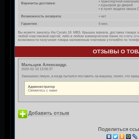
• транспортной компание
Варианты доставки
:
• курьером до дверей
• в пункт выдачи заказа
Возможность возврата
:
• нет
Гарантия
:
6 мес.
Вы можете заказать Kia Cerato 18. MBS. Крышка зеркала, доставка товара 
любой пластиковой картой, либо в любом коммерческом банке по счету (с
возможности получения товара наложенным платежом уточняйте по телефон
ОТЗЫВЫ О ТОВА
Мальцев Александр.
2020-02-19 13:56:37
Заказывал левую, а когда пытался поставить на машину, понял, что приш
Администратор
Свяжитесь с нами
Добавить отзыв
Поделиться ссы