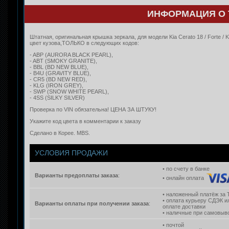
ИНФОРМАЦИЯ О 
Штатная, оригинальная крышка зеркала, для модели Kia Cerato 18 / Forte
цвет кузова,ТОЛЬКО в следующих кодов:
- ABP (AURORA BLACK PEARL),
- ABT (SMOKY GRANITE),
- BBL (BD NEW BLUE),
- B4U (GRAVITY BLUE),
- CR5 (BD NEW RED),
- KLG (IRON GREY),
- SWP (
SNOW WHITE PEARL
),
- 4SS (SILKY SILVER)
Проверка по VIN обязательна! ЦЕНА ЗА ШТУКУ!
Укажите код цвета в комментарии к заказу
Сделано в Корее. MBS.
УСЛОВИЯ ПРОДАЖИ
• по счету в банке
Варианты предоплаты заказа
:
• онлайн оплата
• наложенный платёж за 
• оплата курьеру СДЭК и
Варианты оплаты при получении заказа
:
оплате доставки
• наличные при самовыво
• почтой