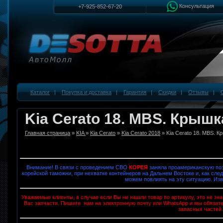
Консультация
+7-925-852-67-20
Каталог
|
Покупка и доставка
|
Гарантия
|
Скидки
|
Отзывы
|
Kia Cerato 18. MBS. Крышк
Главная страница
»
KIA
»
Kia Cerato
»
Kia Cerato 2018
» Kia Cerato 18. MBS. К
Внимание! В связи с проведением СВО
КОРЕЯ
заняла проамериканскую поз
корейской таможни, при нехватке контейнеров на Дальнем Востоке и, как след
можем повлиять на эту ситуацию. Изв
Уважаемые клиенты, в случае если Вы не нашли товар по артикулу, это не з
Вас запчасти. Пишите нам на электронную почту или WhatsApp и мы обязат
запасных частей.