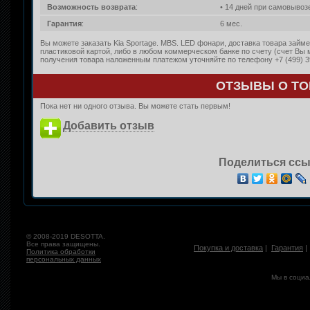
Возможность возврата
:
• 14 дней при самовывоз
Гарантия
:
6 мес.
Вы можете заказать Kia Sportage. MBS. LED фонари, доставка товара займе
пластиковой картой, либо в любом коммерческом банке по счету (счет Вы
получения товара наложенным платежом уточняйте по телефону +7 (499) 3
ОТЗЫВЫ О ТО
Пока нет ни одного отзыва. Вы можете стать первым!
Добавить отзыв
Поделиться ссы
© 2008-2019 DESOTTA.
Все права защищены.
Покупка и доставка
|
Гарантия
Политика обработки
персональных данных
Мы в социа