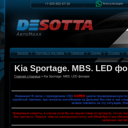
Консультация
+7-925-852-67-20
Каталог
|
Покупка и доставка
|
Гарантия
|
Скидки
|
Отзывы
|
Kia Sportage. MBS. LED ф
Главная страница
» Kia Sportage. MBS. LED фонари
Внимание! В связи с проведением СВО
КОРЕЯ
заняла проамериканскую поз
корейской таможни, при нехватке контейнеров на Дальнем Востоке и, как след
можем повлиять на эту ситуацию. Изв
Уважаемые клиенты, в случае если Вы не нашли товар по артикулу, это не з
Вас запчасти. Пишите нам на электронную почту или WhatsApp и мы обязат
запасных частей.