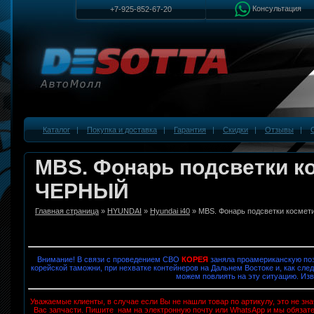
Консультация
+7-925-852-67-20
Каталог
|
Покупка и доставка
|
Гарантия
|
Скидки
|
Отзывы
|
MBS. Фонарь подсветки ко
ЧЕРНЫЙ
Главная страница
»
HYUNDAI
»
Hyundai i40
» MBS. Фонарь подсветки космет
Внимание! В связи с проведением СВО
КОРЕЯ
заняла проамериканскую поз
корейской таможни, при нехватке контейнеров на Дальнем Востоке и, как след
можем повлиять на эту ситуацию. Изв
Уважаемые клиенты, в случае если Вы не нашли товар по артикулу, это не з
Вас запчасти. Пишите нам на электронную почту или WhatsApp и мы обязат