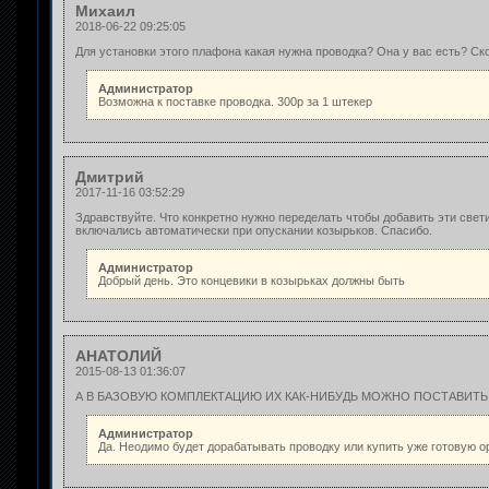
Михаил
2018-06-22 09:25:05
Для установки этого плафона какая нужна проводка? Она у вас есть? Ск
Администратор
Возможна к поставке проводка. 300р за 1 штекер
Дмитрий
2017-11-16 03:52:29
Здравствуйте. Что конкретно нужно переделать чтобы добавить эти свет
включались автоматически при опускании козырьков. Спасибо.
Администратор
Добрый день. Это концевики в козырьках должны быть
АНАТОЛИЙ
2015-08-13 01:36:07
А В БАЗОВУЮ КОМПЛЕКТАЦИЮ ИХ КАК-НИБУДЬ МОЖНО ПОСТАВИТЬ.
Администратор
Да. Неодимо будет дорабатывать проводку или купить уже готовую о