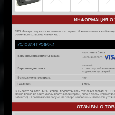
ИНФОРМАЦИЯ О 
MBS. Фонарь подсветки косметических зеркал. Устанавливается в обшивку
солнечного козырька, чтения карт.
УСЛОВИЯ ПРОДАЖИ
• по счету в банке
Варианты предоплаты заказа
:
• онлайн оплата
• почтой
Варианты доставки
:
• транспортной компание
• курьером до дверей
Возможность возврата
:
• нет
Гарантия
:
1 мес.
Вы можете заказать MBS. Фонарь подсветки косметических зеркал. ЧЕРНЫЙ
можно прямо на сайте любой пластиковой картой, либо в любом коммерчес
Кабинете). О возможности получения товара наложенным платежом уточняй
ОТЗЫВЫ О ТОВА