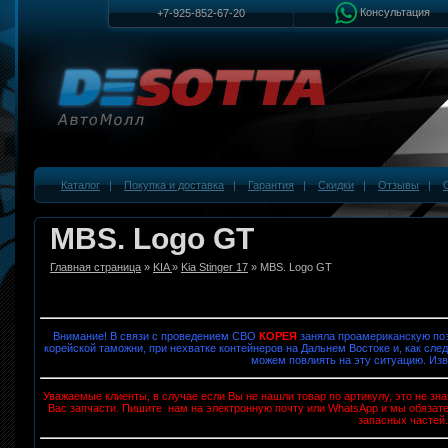
Консультация
+7-925-852-67-20
Каталог
|
Покупка и доставка
|
Гарантия
|
Скидки
|
Отзывы
|
MBS. Logo GT
Главная страница
»
KIA
»
Kia Stinger 17
» MBS. Logo GT
Внимание! В связи с проведением СВО
КОРЕЯ
заняла проамериканскую поз
корейской таможни, при нехватке контейнеров на Дальнем Востоке и, как след
можем повлиять на эту ситуацию. Изв
Уважаемые клиенты, в случае если Вы не нашли товар по артикулу, это не з
Вас запчасти. Пишите нам на электронную почту или WhatsApp и мы обязат
запасных частей.