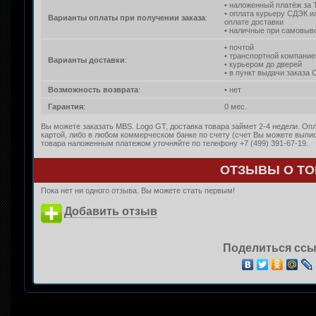
• наложенный платёж за 
• оплата курьеру СДЭК и
Варианты оплаты при получении заказа
:
оплате доставки
• наличные при самовыво
• почтой
• транспортной компание
Варианты доставки
:
• курьером до дверей
• в пункт выдачи заказа
Возможность возврата
:
• нет
Гарантия
:
0 мес.
Вы можете заказать MBS. Logo GT, доставка товара займет 2-4 недели. Оп
картой, либо в любом коммерческом банке по счету (счет Вы можете выпи
товара наложенным платежом уточняйте по телефону +7 (499) 391-67-19.
ОТЗЫВЫ О ТО
Пока нет ни одного отзыва. Вы можете стать первым!
Добавить отзыв
Поделиться ссы