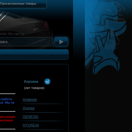
Просмотренные товары
т
Корзина
(нет товаров)
 работа
Новинки
ок. Мы не
Уценка
GENESIS
тересующие
 искомых
HYUNDAI