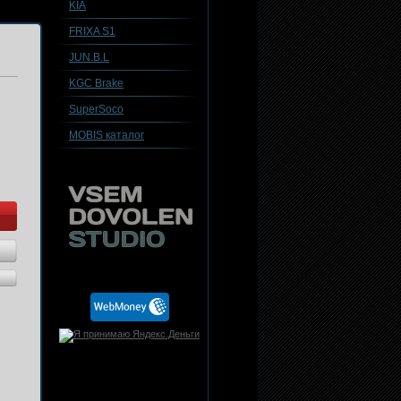
KIA
FRIXA S1
JUN.B.L
KGC Brake
SuperSoco
MOBIS каталог