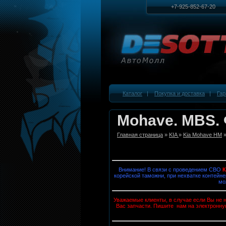
+7-925-852-67-20
Каталог
|
Покупка и доставка
|
Гар
Mohave. MBS.
Главная страница
»
KIA
»
Kia Mohave HM
»
Внимание! В связи с проведением СВО
корейской таможни, при нехватке контейне
мо
Уважаемые клиенты, в случае если Вы не н
Вас запчасти. Пишите нам на электронну