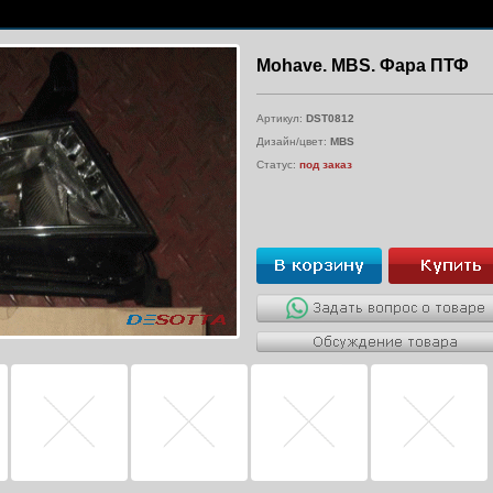
Mohave. MBS. Фара ПТФ
Артикул:
DST0812
Дизайн/цвет:
MBS
Статус:
под заказ