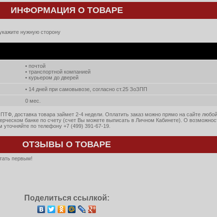
ИНФОРМАЦИЯ О ТОВАРЕ
 укажите нужную сторону
• почтой
• транспортной компанией
• курьером до дверей
• 14 дней при самовывозе, согласно ст.25 ЗоЗПП
0 мес.
ПТФ, доставка товара займет 2-4 недели. Оплатить заказ можно прямо на сайте любо
ерческом банке по счету (счет Вы можете выписать в Личном Кабинете). О возможнос
уточняйте по телефону +7 (499) 391-67-19.
ОТЗЫВЫ О ТОВАРЕ
стать первым!
Поделиться ссылкой: