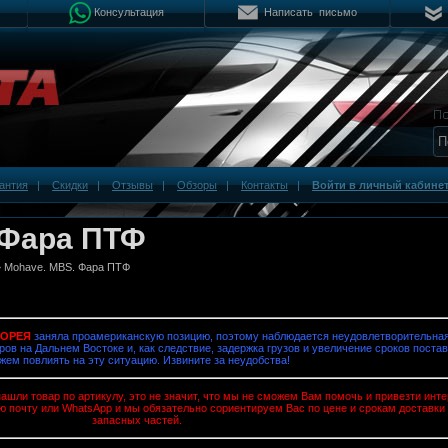
Консультация
Написать письмо
антия
|
Скидки
|
Отзывы
|
Обзоры
|
Контакты
|
Войти в личный кабине
 Фара ПТФ
 Mohave. MBS. Фара ПТФ
КОРЕЯ
заняла проамериканскую позицию, поэтому наблюдается неудовлетворительная
ров на Дальнем Востоке и, как следствие, задержка грузов и увеличение сроков постав
жем повлиять на эту ситуацию. Извините за неудобства!
ашли товар по артикулу, это не значит, что мы не сможем Вам помочь и привезти ин
ю почту или WhatsApp и мы обязательно сориентируем Вас по цене и срокам доставки
запасных частей.