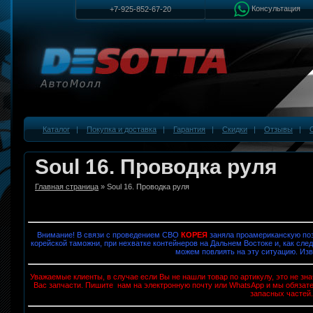
Консультация
+7-925-852-67-20
Каталог
|
Покупка и доставка
|
Гарантия
|
Скидки
|
Отзывы
|
Soul 16. Проводка руля
Главная страница
» Soul 16. Проводка руля
Внимание! В связи с проведением СВО
КОРЕЯ
заняла проамериканскую поз
корейской таможни, при нехватке контейнеров на Дальнем Востоке и, как след
можем повлиять на эту ситуацию. Изв
Уважаемые клиенты, в случае если Вы не нашли товар по артикулу, это не з
Вас запчасти. Пишите нам на электронную почту или WhatsApp и мы обязат
запасных частей.