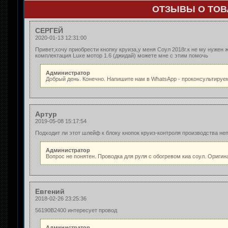
ОТЗЫВЫ О ТОВА
СЕРГЕЙ
2020-01-13 12:31:00
Привет,хочу приобрести кнопку круиза,у меня Соул 2018г.к не му нужен 
комплектация Luxe мотор 1.6 (джидай) можете мне с этим помочь
Администратор
Добрый день. Конечно. Напишите нам в WhatsApp - проконсультируе
Артур
2019-05-08 15:17:54
Подходит ли этот шлейф к блоку кнопок круиз-контроля производства н
Администратор
Вопрос не понятен. Проводка для руля с обогревом киа соул. Оригин
Евгений
2018-02-26 23:25:36
56190B2400 интересует провод
Администратор