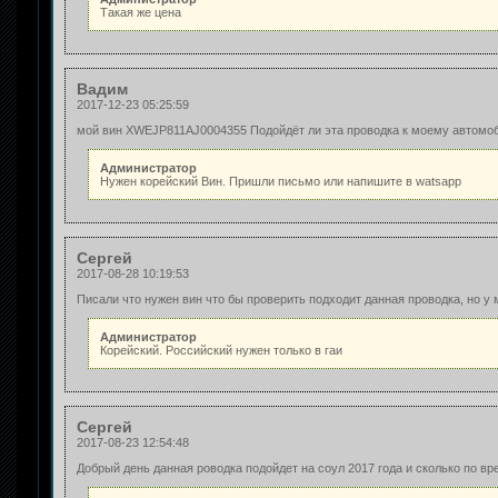
Такая же цена
Вадим
2017-12-23 05:25:59
мой вин XWEJP811AJ0004355 Подойдёт ли эта проводка к моему автомо
Администратор
Нужен корейский Вин. Пришли письмо или напишите в watsapp
Сергей
2017-08-28 10:19:53
Писали что нужен вин что бы проверить подходит данная проводка, но у 
Администратор
Корейский. Российский нужен только в гаи
Сергей
2017-08-23 12:54:48
Добрый день данная роводка подойдет на соул 2017 года и сколько по вр