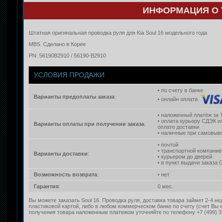
ИНФОРМАЦИЯ О 
Штатная оригинальная проводка руля для Kia Soul 16 модельного года
MBS. Сделано в Корее
PN: 56190B2910 / 56190-B2910
УСЛОВИЯ ПРОДАЖИ
• по счету в банке
Варианты предоплаты заказа
:
• онлайн оплата
• наложенный платёж за 
• оплата курьеру СДЭК и
Варианты оплаты при получении заказа
:
оплате доставки
• наличные при самовыво
• почтой
• транспортной компание
Варианты доставки
:
• курьером до дверей
• в пункт выдачи заказа
Возможность возврата
:
• нет
Гарантия
:
0 мес.
Вы можете заказать Soul 16. Проводка руля, доставка товара займет 2-4 н
пластиковой картой, либо в любом коммерческом банке по счету (счет Вы
получения товара наложенным платежом уточняйте по телефону +7 (499) 3