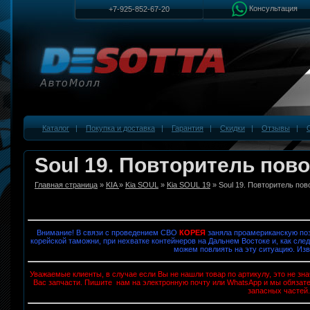
Консультация
+7-925-852-67-20
Каталог
|
Покупка и доставка
|
Гарантия
|
Скидки
|
Отзывы
|
Soul 19. Повторитель пово
Главная страница
»
KIA
»
Kia SOUL
»
Kia SOUL 19
» Soul 19. Повторитель пов
Внимание! В связи с проведением СВО
КОРЕЯ
заняла проамериканскую поз
корейской таможни, при нехватке контейнеров на Дальнем Востоке и, как след
можем повлиять на эту ситуацию. Изв
Уважаемые клиенты, в случае если Вы не нашли товар по артикулу, это не з
Вас запчасти. Пишите нам на электронную почту или WhatsApp и мы обязат
запасных частей.