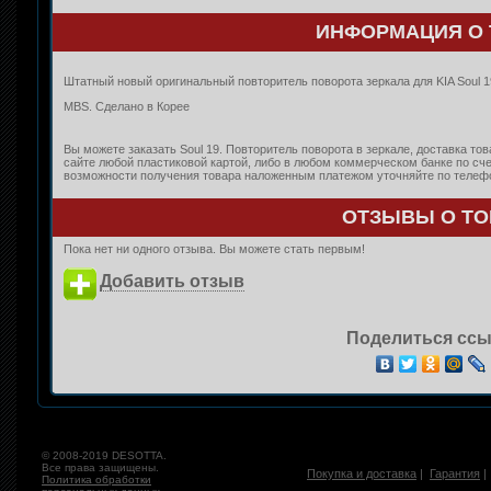
ИНФОРМАЦИЯ О 
Штатный новый оригинальный повторитель поворота зеркала для KIA Soul 1
MBS. Сделано в Корее
Вы можете заказать Soul 19. Повторитель поворота в зеркале, доставка то
сайте любой пластиковой картой, либо в любом коммерческом банке по сче
возможности получения товара наложенным платежом уточняйте по телефон
ОТЗЫВЫ О ТО
Пока нет ни одного отзыва. Вы можете стать первым!
Добавить отзыв
Поделиться ссы
© 2008-2019 DESOTTA.
Все права защищены.
Покупка и доставка
|
Гарантия
Политика обработки