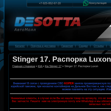
Консультация
+7-925-852-67-20
Каталог
|
Покупка и доставка
|
Гарантия
|
Скидки
|
Отзывы
|
Stinger 17. Распорка Luxon
Главная страница
»
KIA
»
Kia Stinger 17
» Stinger 17. Распорка Luxon
Внимание! В связи с проведением СВО
КОРЕЯ
заняла проамериканскую поз
корейской таможни, при нехватке контейнеров на Дальнем Востоке и, как след
можем повлиять на эту ситуацию. Изв
Уважаемые клиенты, в случае если Вы не нашли товар по артикулу, это не з
Вас запчасти. Пишите нам на электронную почту или WhatsApp и мы обязат
запасных частей.