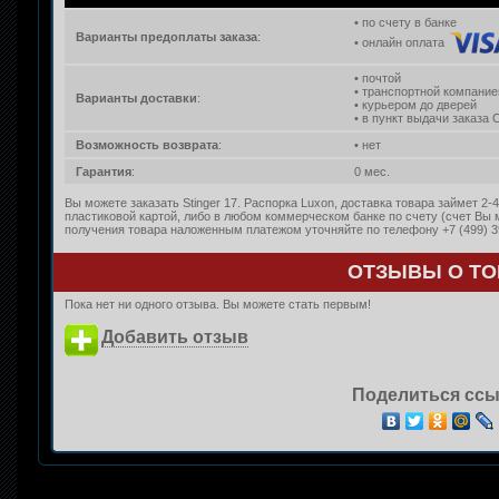
• по счету в банке
Варианты предоплаты заказа
:
• онлайн оплата
• почтой
• транспортной компание
Варианты доставки
:
• курьером до дверей
• в пункт выдачи заказа
Возможность возврата
:
• нет
Гарантия
:
0 мес.
Вы можете заказать Stinger 17. Распорка Luxon, доставка товара займет 2
пластиковой картой, либо в любом коммерческом банке по счету (счет Вы
получения товара наложенным платежом уточняйте по телефону +7 (499) 3
ОТЗЫВЫ О ТО
Пока нет ни одного отзыва. Вы можете стать первым!
Добавить отзыв
Поделиться ссы