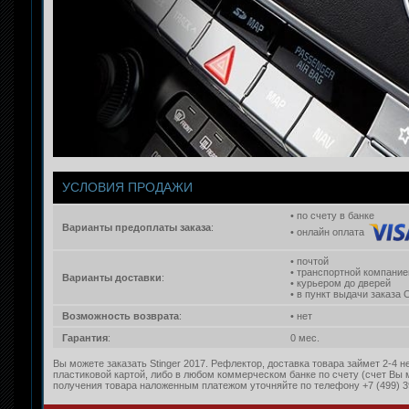
УСЛОВИЯ ПРОДАЖИ
• по счету в банке
Варианты предоплаты заказа
:
• онлайн оплата
• почтой
• транспортной компание
Варианты доставки
:
• курьером до дверей
• в пункт выдачи заказа
Возможность возврата
:
• нет
Гарантия
:
0 мес.
Вы можете заказать Stinger 2017. Рефлектор, доставка товара займет 2-4 
пластиковой картой, либо в любом коммерческом банке по счету (счет Вы
получения товара наложенным платежом уточняйте по телефону +7 (499) 3