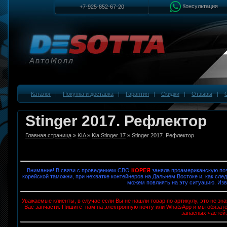
Консультация
+7-925-852-67-20
Каталог
|
Покупка и доставка
|
Гарантия
|
Скидки
|
Отзывы
|
Stinger 2017. Рефлектор
Главная страница
»
KIA
»
Kia Stinger 17
» Stinger 2017. Рефлектор
Внимание! В связи с проведением СВО
КОРЕЯ
заняла проамериканскую поз
корейской таможни, при нехватке контейнеров на Дальнем Востоке и, как след
можем повлиять на эту ситуацию. Изв
Уважаемые клиенты, в случае если Вы не нашли товар по артикулу, это не з
Вас запчасти. Пишите нам на электронную почту или WhatsApp и мы обязат
запасных частей.