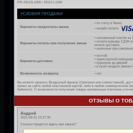
P/N 28113L1000 / 28113-L1000
УСЛОВИЯ ПРОДАЖИ
• по счету в банке
Варианты предоплаты заказа
:
• онлайн оплата
• наложенный платёж за 
• оплата курьеру СДЭК и
Варианты оплаты при получении заказа
:
оплате доставки
• наличные при самовыво
• почтой
• транспортной компание
Варианты доставки
:
• курьером до дверей
• в пункт выдачи заказа
Возможность возврата
:
• нет
Вы можете заказать Воздушный фильтр (Оригинал или совместимый), доста
прямо на сайте любой пластиковой картой, либо в любом коммерческом ба
Кабинете). О возможности получения товара наложенным платежом уточняй
ОТЗЫВЫ О ТОВА
Андрей
2021-09-01 15:27:30
Сколько придется ждать при заказе?