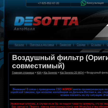
Консультация
+7-925-852-67-20
Каталог
|
Покупка и доставка
|
Гарантия
|
Скидки
|
Отзывы
|
Воздушный фильтр (Ориг
совместимый)
Главная страница
»
KIA
»
Kia Sorento
»
Kia Sorento 20 MQ4
» Воздушный фильт
Внимание! В связи с проведением СВО
КОРЕЯ
заняла проамериканскую поз
корейской таможни, при нехватке контейнеров на Дальнем Востоке и, как след
можем повлиять на эту ситуацию. Изв
Уважаемые клиенты, в случае если Вы не нашли товар по артикулу, это не з
Вас запчасти. Пишите нам на электронную почту или WhatsApp и мы обязат