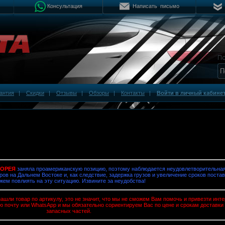
Консультация
Написать письмо
антия
|
Скидки
|
Отзывы
|
Обзоры
|
Контакты
|
Войти в личный кабине
КОРЕЯ
заняла проамериканскую позицию, поэтому наблюдается неудовлетворительная
ров на Дальнем Востоке и, как следствие, задержка грузов и увеличение сроков постав
жем повлиять на эту ситуацию. Извините за неудобства!
ашли товар по артикулу, это не значит, что мы не сможем Вам помочь и привезти ин
ю почту или WhatsApp и мы обязательно сориентируем Вас по цене и срокам доставки
запасных частей.