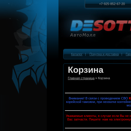
+7-925-852-67-20
Каталог
|
Покупка и доставка
|
Гар
Корзина
Главная страница
» Корзина
Внимание! В связи с проведением СВО
корейской таможни, при нехватке контейне
мо
Уважаемые клиенты, в случае если Вы не н
Вас запчасти. Пишите нам на электронну