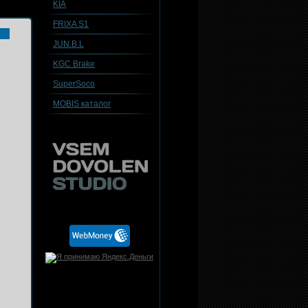
KIA
FRIXA S1
JUN.B.L
KGC Brake
SuperSoco
MOBIS каталог