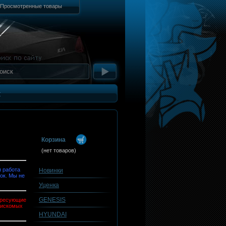
Просмотренные товары
т
Корзина
(нет товаров)
 работа
Новинки
ок. Мы не
Уценка
GENESIS
тересующие
 искомых
HYUNDAI